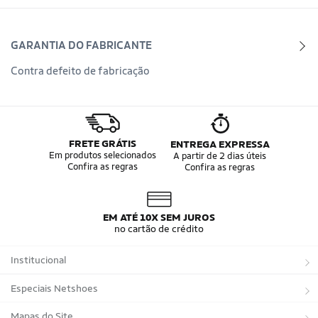
GARANTIA DO FABRICANTE
Contra defeito de fabricação
FRETE GRÁTIS
ENTREGA EXPRESSA
Em produtos selecionados
A partir de 2 dias úteis
Confira as regras
Confira as regras
EM ATÉ 10X SEM JUROS
no cartão de crédito
Institucional
Sobre a Netshoes
Especiais Netshoes
Política de Privacidade
Suplementos
Mapas do Site