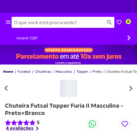
Busca
0
›
Inserir CEP
Home
Futebol
Chuteiras
Masculino
Topper
Preto
Chuteira Futsal To
-22% OFF
Chuteira Futsal Topper Furia II Masculina -
Preto+Branco
5
4 avaliações