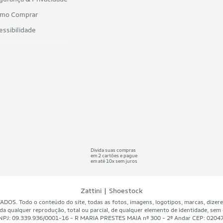
mo Comprar
essibilidade
Divida suas compras
em 2 cartões e pague
em até 10x sem juros
|
Zattini
Shoestock
 Todo o conteúdo do site, todas as fotos, imagens, logotipos, marcas, dizeres, 
da qualquer reprodução, total ou parcial, de qualquer elemento de identidade, sem 
A - CNPJ: 09.339.936/0001-16 - R MARIA PRESTES MAIA nº 300 - 2º Andar CEP: 020