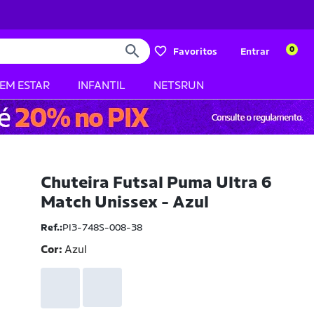
0
Favoritos
Entrar
BEM ESTAR
INFANTIL
NETSRUN
Chuteira Futsal Puma Ultra 6
Match Unissex - Azul
Ref.:
PI3-748S-008-38
Cor:
Azul