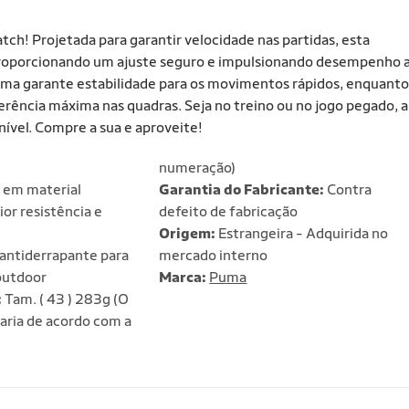
h! Projetada para garantir velocidade nas partidas, esta
 proporcionando um ajuste seguro e impulsionando desempenho 
Puma garante estabilidade para os movimentos rápidos, enquanto
erência máxima nas quadras. Seja no treino ou no jogo pegado, a
nível. Compre a sua e aproveite!
numeração)
 em material
Garantia do Fabricante:
Contra
or resistência e
defeito de fabricação
Origem:
Estrangeira - Adquirida no
antiderrapante para
mercado interno
outdoor
Marca:
Puma
:
Tam. ( 43 ) 283g (O
aria de acordo com a