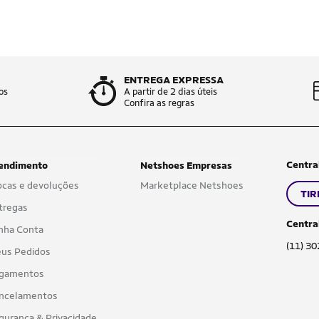
ENTREGA EXPRESSA
os
A partir de 2 dias úteis
Confira as regras
Centra
endimento
Netshoes Empresas
ocas e devoluções
Marketplace Netshoes
TIR
tregas
Centra
nha Conta
(11) 3
us Pedidos
gamentos
ncelamentos
gurança & Privacidade