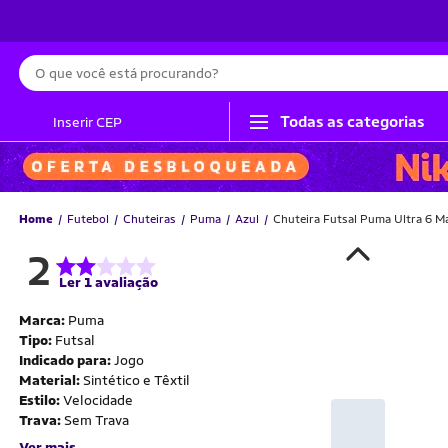
Busca
Todas as categorias
Inserir CEP
Home
Futebol
Chuteiras
Puma
Azul
Chuteira Futsal Puma Ultra 6 M
2
Ler 1 avaliação
Marca:
Puma
Tipo:
Futsal
Indicado para:
Jogo
Material:
Sintético e Têxtil
Estilo:
Velocidade
Trava:
Sem Trava
Ver mais