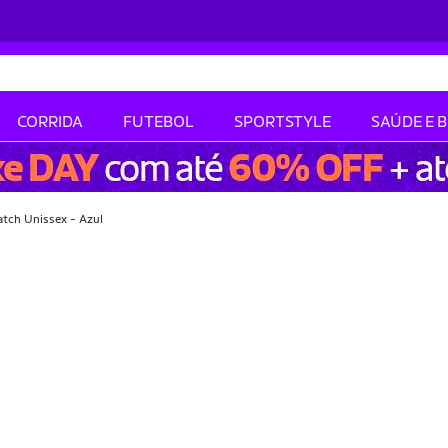
CORRIDA
FUTEBOL
SPORTSTYLE
SAÚDE E 
atch Unissex - Azul
-32% OFF