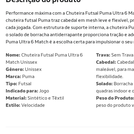
Performance máxima com a Chuteira Futsal Puma Ultra 6 Matc
chuteira futsal Puma traz cabedal em mesh leve e flexível,
cada jogada. Com estrutura de suporte interna, a chuteira 
o solado de borracha antiderrapante proporciona tração e ad
Puma Ultra 6 Match é a escolha certa para impulsionar o seu 
Nome:
Chuteira Futsal Puma Ultra 6
Trava:
Sem Trava
Match Unissex
Cabedal:
Cabedal
Gênero:
Unissex
maleável, para mai
Marca:
Puma
flexibilidade.
Tipo:
Futsal
Solado:
Borracha 
Indicado para:
Jogo
quadras indoor e 
Material:
Sintético e Têxtil
Peso do Produto
Estilo:
Velocidade
peso do produto v