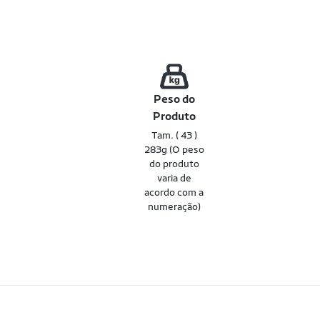
Peso do
Produto
e
Tam. ( 43 )
283g (O peso
do produto
varia de
acordo com a
numeração)