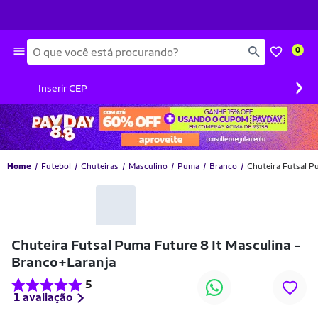
Busca
0
›
Inserir CEP
Home
Futebol
Chuteiras
Masculino
Puma
Branco
Chuteira Futsal P
-10% OFF
Chuteira Futsal Puma Future 8 It Masculina -
Branco+Laranja
5
1 avaliação