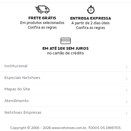
FRETE GRÁTIS
ENTREGA EXPRESSA
Em produtos selecionados
A partir de 2 dias úteis
Confira as regras
Confira as regras
EM ATÉ 10X SEM JUROS
no cartão de crédito
Institucional
Sobre a Netshoes
Especiais Netshoes
Política de Privacidade
Suplementos
Mapas do Site
Programa de Afiliados
Corrida
Marcas
Atendimento
Regulamentos
Bicicletas
Tipos de Produtos
Trocas e devoluções
Netshoes Empresas
Relatórios
Futebol
Departamentos
Entregas
Marketplace Netshoes
Copyright © 2000 - 2026 www.netshoes.com.br, TODOS OS DIREITOS