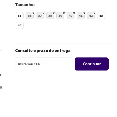
Tamanho
35
36
37
38
39
40
41
42
43
44
Consulte o prazo de entrega
Continuar
Insira seu CEP
r
ia