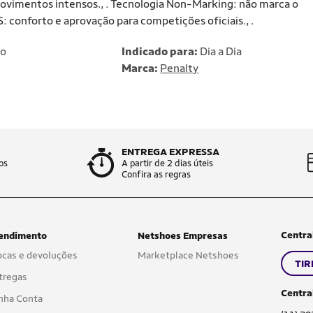
 movimentos intensos., . Tecnologia Non-Marking: não marca o
 conforto e aprovação para competições oficiais., .
no
Indicado para:
Dia a Dia
Marca:
Penalty
ENTREGA EXPRESSA
os
A partir de 2 dias úteis
Confira as regras
Centra
endimento
Netshoes Empresas
ocas e devoluções
Marketplace Netshoes
TIR
tregas
Centra
nha Conta