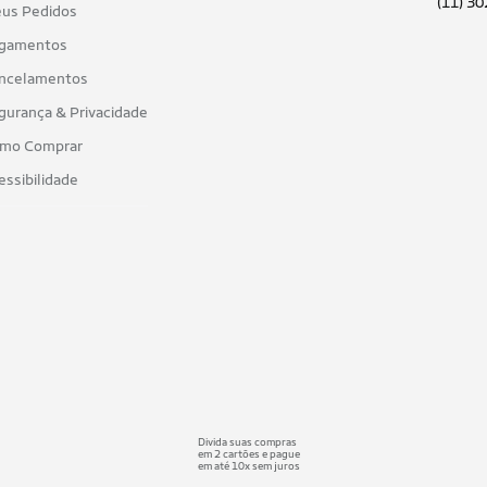
(11) 3
us Pedidos
gamentos
ncelamentos
gurança & Privacidade
mo Comprar
essibilidade
Divida suas compras
em 2 cartões e pague
em até 10x sem juros