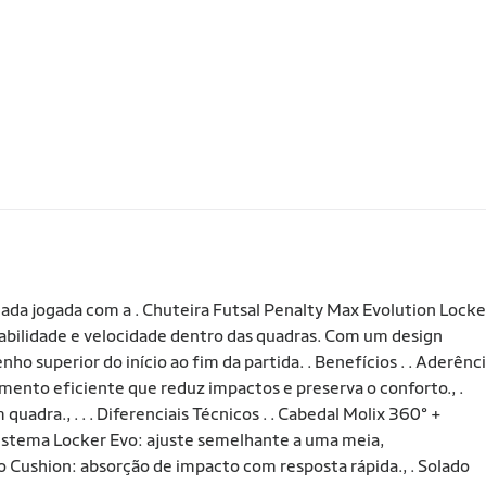
ada jogada com a . Chuteira Futsal Penalty Max Evolution Locke
stabilidade e velocidade dentro das quadras. Com um design
 superior do início ao fim da partida. . Benefícios . . Aderênc
imento eficiente que reduz impactos e preserva o conforto., .
adra., . . . Diferenciais Técnicos . . Cabedal Molix 360° +
. Sistema Locker Evo: ajuste semelhante a uma meia,
 Cushion: absorção de impacto com resposta rápida., . Solado