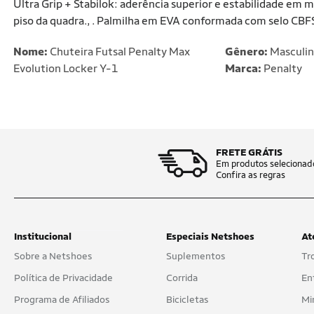
Ultra Grip + Stabilok: aderência superior e estabilidade em
piso da quadra., . Palmilha em EVA conformada com selo CBFS:
Nome:
Chuteira Futsal Penalty Max
Gênero:
Masculi
Evolution Locker Y-1
Marca:
Penalty
FRETE GRÁTIS
Em produtos selecionad
Confira as regras
Institucional
Especiais Netshoes
At
Sobre a Netshoes
Suplementos
Tr
Política de Privacidade
Corrida
En
Programa de Afiliados
Bicicletas
Mi