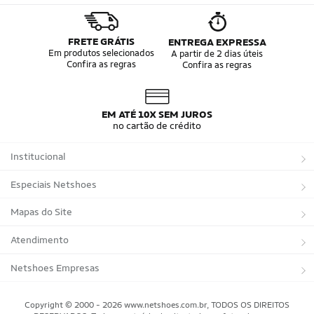
FRETE GRÁTIS
ENTREGA EXPRESSA
Em produtos selecionados
A partir de 2 dias úteis
Confira as regras
Confira as regras
EM ATÉ 10X SEM JUROS
no cartão de crédito
Institucional
Sobre a Netshoes
Especiais Netshoes
Política de Privacidade
Suplementos
Mapas do Site
Programa de Afiliados
Corrida
Marcas
Atendimento
Regulamentos
Bicicletas
Tipos de Produtos
Trocas e devoluções
Netshoes Empresas
Relatórios
Futebol
Departamentos
Entregas
Marketplace Netshoes
Copyright © 2000 - 2026 www.netshoes.com.br, TODOS OS DIREITOS