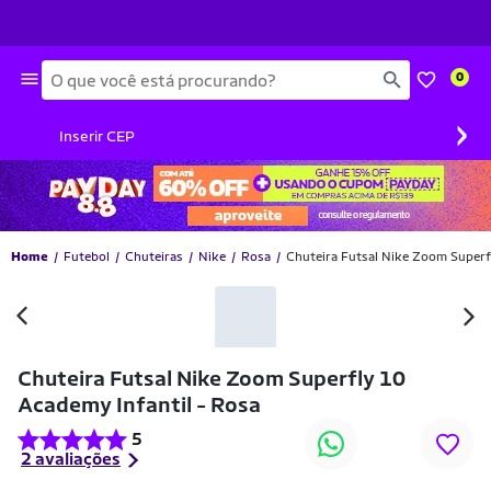
Busca
0
›
Inserir CEP
Home
Futebol
Chuteiras
Nike
Rosa
Chuteira Futsal Nike Zoom Superf
-46% OFF
Chuteira Futsal Nike Zoom Superfly 10
Academy Infantil - Rosa
5
2 avaliações