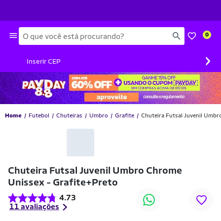
Busca
0
›
Inserir CEP
Home
Futebol
Chuteiras
Umbro
Grafite
Chuteira Futsal Juvenil Umbr
-44% OFF
Chuteira Futsal Juvenil Umbro Chrome
Unissex - Grafite+Preto
4.73
11 avaliações