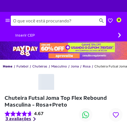
Busca
0
›
Inserir CEP
Home
Futebol
Chuteiras
Masculino
Joma
Rosa
Chuteira Futsal Jom
-40% OFF
Chuteira Futsal Joma Top Flex Rebound
Masculina - Rosa+Preto
4.67
3 avaliações