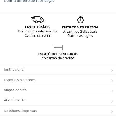
Contra defeito de fabricação
FRETE GRÁTIS
ENTREGA EXPRESSA
Em produtos selecionados
A partir de 2 dias úteis
Confira as regras
Confira as regras
EM ATÉ 10X SEM JUROS
no cartão de crédito
Institucional
Sobre a Netshoes
Especiais Netshoes
Política de Privacidade
Suplementos
Mapas do Site
Programa de Afiliados
Corrida
Marcas
Atendimento
Regulamentos
Bicicletas
Tipos de Produtos
Trocas e devoluções
Netshoes Empresas