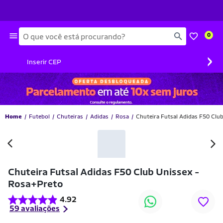
Busca
0
›
Inserir CEP
Home
Futebol
Chuteiras
Adidas
Rosa
Chuteira Futsal Adidas F50 Clu
-46% OFF
Chuteira Futsal Adidas F50 Club Unissex -
Rosa+Preto
4.92
59 avaliações