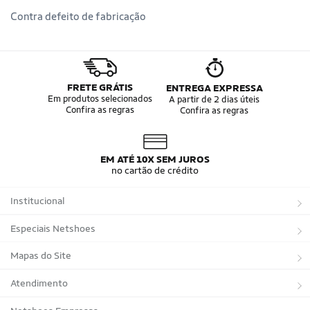
Contra defeito de fabricação
FRETE GRÁTIS
ENTREGA EXPRESSA
Em produtos selecionados
A partir de 2 dias úteis
Confira as regras
Confira as regras
EM ATÉ 10X SEM JUROS
no cartão de crédito
Institucional
Sobre a Netshoes
Especiais Netshoes
Política de Privacidade
Suplementos
Mapas do Site
Programa de Afiliados
Corrida
Marcas
Atendimento
Regulamentos
Bicicletas
Tipos de Produtos
Trocas e devoluções