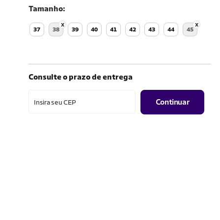
Tamanho
37
38
39
40
41
42
43
44
45
Consulte o prazo de entrega
Continuar
Insira seu CEP