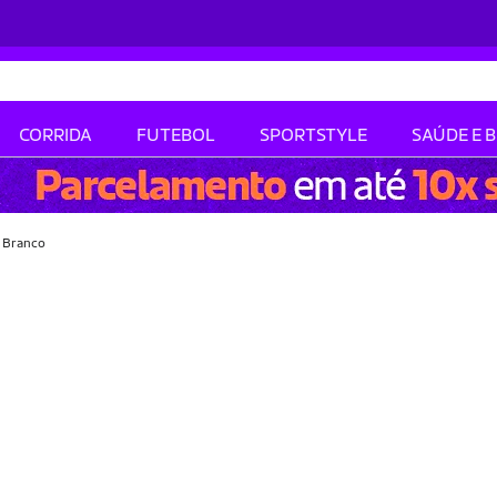
CORRIDA
FUTEBOL
SPORTSTYLE
SAÚDE E 
 Branco
-15% OFF