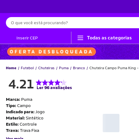
Busca
Todas as categorias
Inserir CEP
Home
Futebol
Chuteiras
Puma
Branco
Chuteira Campo Puma King -
4.21
Ler 96 avaliações
Marca:
Puma
Tipo:
Campo
Indicado para:
Jogo
Material:
Sintético
Estilo:
Controle
Trava:
Trava Fixa
Ver mais