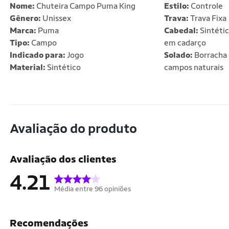
Nome:
Chuteira Campo Puma King
Estilo:
Controle
Gênero:
Unissex
Trava:
Trava Fixa
Marca:
Puma
Cabedal:
Sintétic
Tipo:
Campo
em cadarço
Indicado para:
Jogo
Solado:
Borracha 
Material:
Sintético
campos naturais
Avaliação do produto
Avaliação dos clientes
4.21
Média entre 96 opiniões
Recomendações