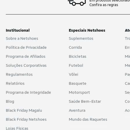
Em produtos selecionad
Confira as regras
Institucional
Especiais Netshoes
At
Sobre a Netshoes
Suplementos
Tr
Política de Privacidade
Corrida
En
Programa de Afiliados
Bicicletas
Mi
Soluções Corporativas
Futebol
Me
Regulamentos
Vôlei
Pa
Relatórios
Basquete
Ca
Programa de Integridade
Motorsport
Se
Blog
Saúde Bem-Estar
Co
Black Friday Magalu
Aventura
Ac
Black Friday Netshoes
Mundo das Raquetes
Lojas Físicas