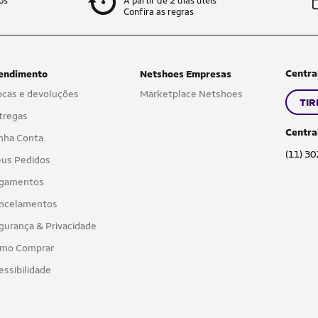
os
A partir de 2 dias úteis
Confira as regras
Centra
endimento
Netshoes Empresas
ocas e devoluções
Marketplace Netshoes
TIR
tregas
Centra
nha Conta
(11) 3
us Pedidos
gamentos
ncelamentos
gurança & Privacidade
mo Comprar
essibilidade