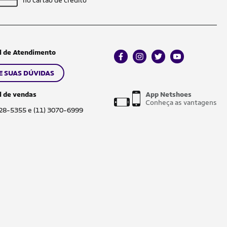
l de Atendimento
facebook
instagram
twitter
youtube
E SUAS DÚVIDAS
l de vendas
App Netshoes
Conheça as vantagens
028-5355 e (11) 3070-6999