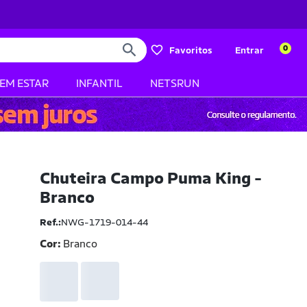
0
Favoritos
Entrar
BEM ESTAR
INFANTIL
NETSRUN
Chuteira Campo Puma King -
Branco
Ref.:
NWG-1719-014-44
Cor:
Branco