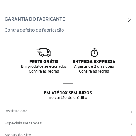
GARANTIA DO FABRICANTE
Contra defeito de fabricação
FRETE GRÁTIS
ENTREGA EXPRESSA
Em produtos selecionados
A partir de 2 dias úteis
Confira as regras
Confira as regras
EM ATÉ 10X SEM JUROS
no cartão de crédito
Institucional
Sobre a Netshoes
Especiais Netshoes
Política de Privacidade
Suplementos
Mapas do Site