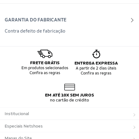
GARANTIA DO FABRICANTE
Contra defeito de fabricação
FRETE GRÁTIS
ENTREGA EXPRESSA
Em produtos selecionados
A partir de 2 dias úteis
Confira as regras
Confira as regras
EM ATÉ 10X SEM JUROS
no cartão de crédito
Institucional
Sobre a Netshoes
Especiais Netshoes
Política de Privacidade
Suplementos
Mapas do Site