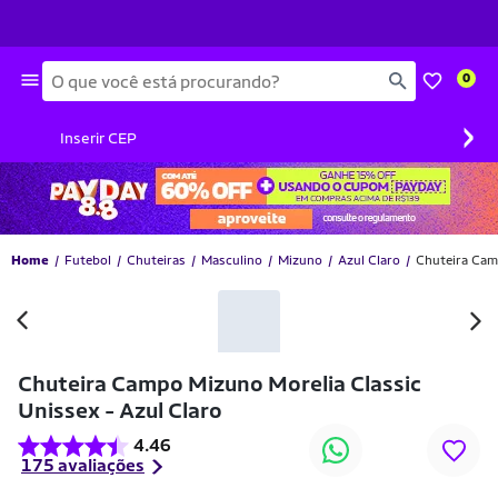
Busca
0
›
Inserir CEP
Home
Futebol
Chuteiras
Masculino
Mizuno
Azul Claro
Chuteira Camp
-10% OFF
Chuteira Campo Mizuno Morelia Classic
Unissex - Azul Claro
4.46
175 avaliações