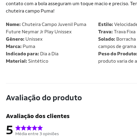
contato com a bola asseguram um toque macio e preciso. Tenh
chuteira campo Puma!
Nome:
Chuteira Campo Juvenil Puma
Estilo:
Velocidad
Future Neymar Jr Play Unissex
Trava:
Trava Fixa
Gênero:
Unissex
Solado:
Borracha 
Marca:
Puma
campos de grama 
Indicado para:
Dia a Dia
Peso do Produto
Material:
Sintético
produto varia de 
Avaliação do produto
Avaliação dos clientes
5
Média entre 3 opiniões