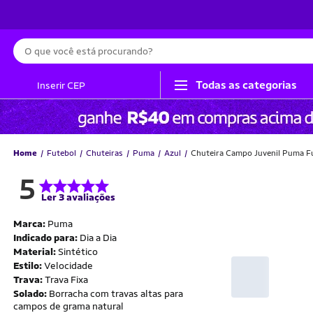
Busca
Todas as categorias
Inserir CEP
Home
Futebol
Chuteiras
Puma
Azul
Chuteira Campo Juvenil Puma Fu
5
Ler 3 avaliações
Marca:
Puma
Indicado para:
Dia a Dia
Material:
Sintético
Estilo:
Velocidade
Trava:
Trava Fixa
Solado:
Borracha com travas altas para
campos de grama natural