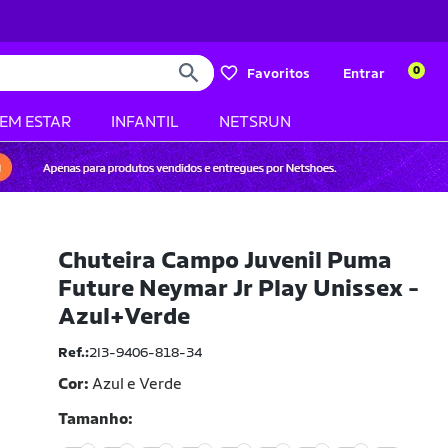
0
Favoritos
Entrar
BEM ESTAR
INFANTIL
NETSRUN
Chuteira Campo Juvenil Puma
Future Neymar Jr Play Unissex -
Azul+Verde
Ref.:
2I3-9406-818-34
Cor:
Azul e Verde
Tamanho