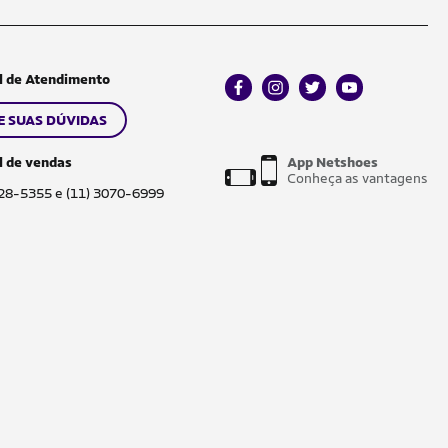
l de Atendimento
facebook
instagram
twitter
youtube
E SUAS DÚVIDAS
l de vendas
App Netshoes
Conheça as vantagens
028-5355 e (11) 3070-6999