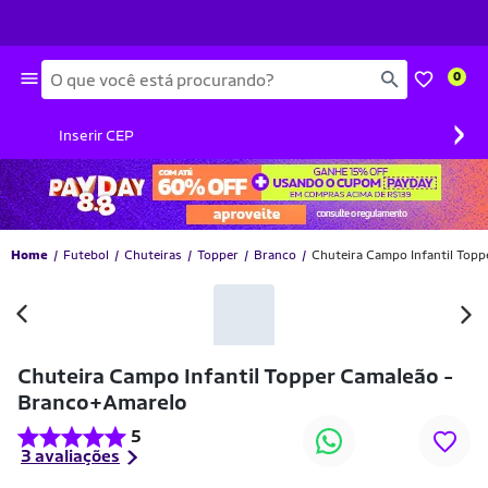
Busca
0
›
Inserir CEP
Home
Futebol
Chuteiras
Topper
Branco
Chuteira Campo Infantil Top
-10% OFF
Chuteira Campo Infantil Topper Camaleão -
Branco+Amarelo
5
3 avaliações