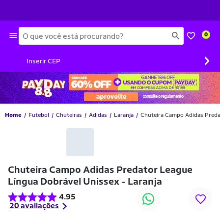
Busca
0
›
Inserir CEP
Home
Futebol
Chuteiras
Adidas
Laranja
Chuteira Campo Adidas Preda
-47% OFF
Chuteira Campo Adidas Predator League
Língua Dobrável Unissex - Laranja
4.95
20 avaliações