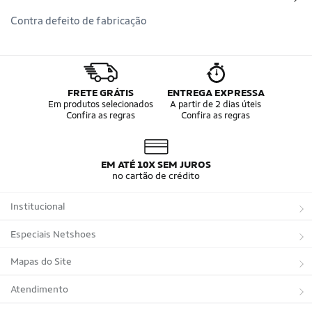
Contra defeito de fabricação
FRETE GRÁTIS
ENTREGA EXPRESSA
Em produtos selecionados
A partir de 2 dias úteis
Confira as regras
Confira as regras
EM ATÉ 10X SEM JUROS
no cartão de crédito
Institucional
Sobre a Netshoes
Especiais Netshoes
Política de Privacidade
Suplementos
Mapas do Site
Programa de Afiliados
Corrida
Marcas
Atendimento