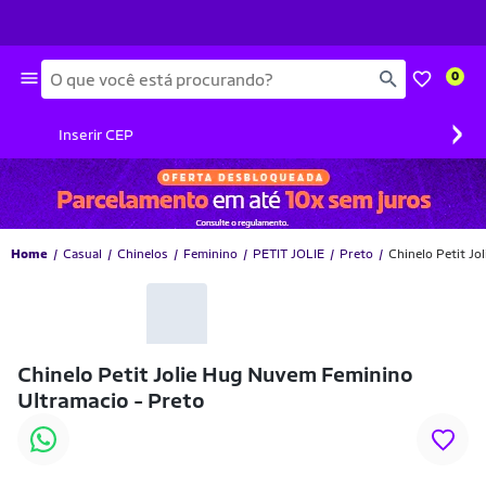
Busca
0
›
Inserir CEP
Home
Casual
Chinelos
Feminino
PETIT JOLIE
Preto
Chinelo Petit J
-10% OFF
Chinelo Petit Jolie Hug Nuvem Feminino
Ultramacio - Preto