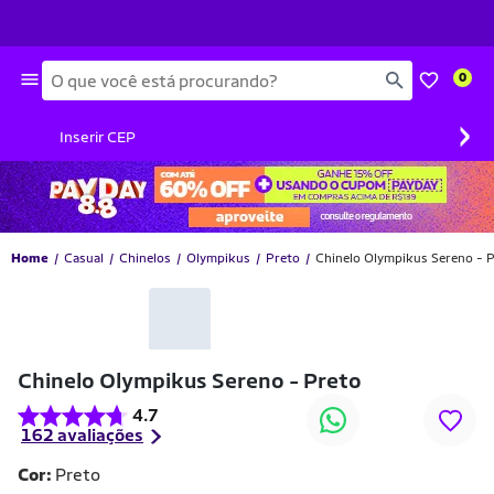
Busca
0
›
Inserir CEP
Home
Casual
Chinelos
Olympikus
Preto
Chinelo Olympikus Sereno - 
-23% OFF
Chinelo Olympikus Sereno - Preto
4.7
162 avaliações
Cor:
Preto