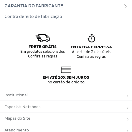
GARANTIA DO FABRICANTE
Contra defeito de fabricação
FRETE GRÁTIS
ENTREGA EXPRESSA
Em produtos selecionados
A partir de 2 dias úteis
Confira as regras
Confira as regras
EM ATÉ 10X SEM JUROS
no cartão de crédito
Institucional
Sobre a Netshoes
Especiais Netshoes
Política de Privacidade
Suplementos
Mapas do Site
Programa de Afiliados
Corrida
Marcas
Atendimento