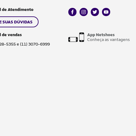
l de Atendimento
facebook
instagram
twitter
youtube
E SUAS DÚVIDAS
l de vendas
App Netshoes
Conheça as vantagens
028-5355 e (11) 3070-6999