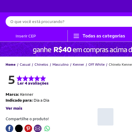
Busca
Todas as categorias
Inserir CEP
Home
Casual
Chinelos
Masculino
Kenner
Off White
Chinelo Kenne
5
Ler 4 avaliações
Marca:
Kenner
Indicado para:
Dia a Dia
Ver mais
Compartilhe o produto!