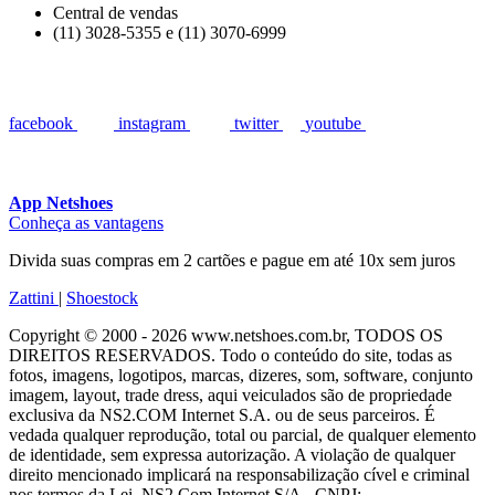
Central de vendas
(11) 3028-5355 e (11) 3070-6999
facebook
instagram
twitter
youtube
App Netshoes
Conheça as vantagens
Divida suas compras em 2 cartões e pague em até 10x sem juros
Zattini
|
Shoestock
Copyright © 2000 - 2026 www.netshoes.com.br, TODOS OS
DIREITOS RESERVADOS. Todo o conteúdo do site, todas as
fotos, imagens, logotipos, marcas, dizeres, som, software, conjunto
imagem, layout, trade dress, aqui veiculados são de propriedade
exclusiva da NS2.COM Internet S.A. ou de seus parceiros. É
vedada qualquer reprodução, total ou parcial, de qualquer elemento
de identidade, sem expressa autorização. A violação de qualquer
direito mencionado implicará na responsabilização cível e criminal
nos termos da Lei. NS2.Com Internet S/A - CNPJ: