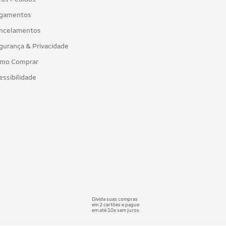
gamentos
ncelamentos
gurança & Privacidade
mo Comprar
essibilidade
Divida suas compras
em 2 cartões e pague
em até 10x sem juros