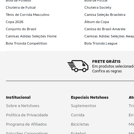
Bola de Futebol
Bola de Futsal
Chuteira de Futsal
Chuteira Society
Tênis de Corrida Masculino
Camisa Seleção Brasileira
Copa 2026
Álbum da Copa
Conjunto do Brasil
Camisa do Brasil Amarela
Camisas Adidas Seleções Home
Camisas Adidas Seleções Away
Bola Trionda Competition
Bola Trionda League
FRETE GRÁTIS
Em produtos selecionad
Confira as regras
Institucional
Especiais Netshoes
At
Sobre a Netshoes
Suplementos
Tr
Política de Privacidade
Corrida
En
Programa de Afiliados
Bicicletas
Mi
Soluções Corporativas
Futebol
Me