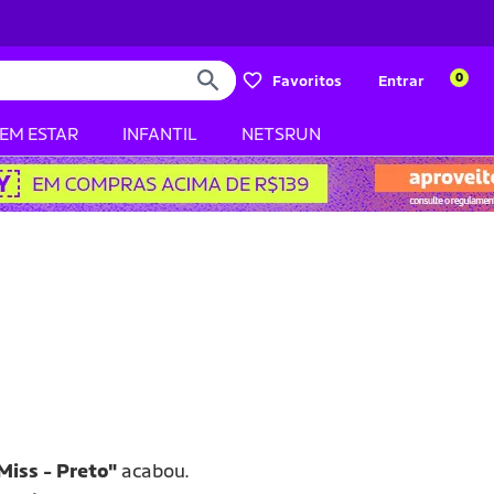
0
Favoritos
Entrar
BEM ESTAR
INFANTIL
NETSRUN
Miss - Preto"
acabou.