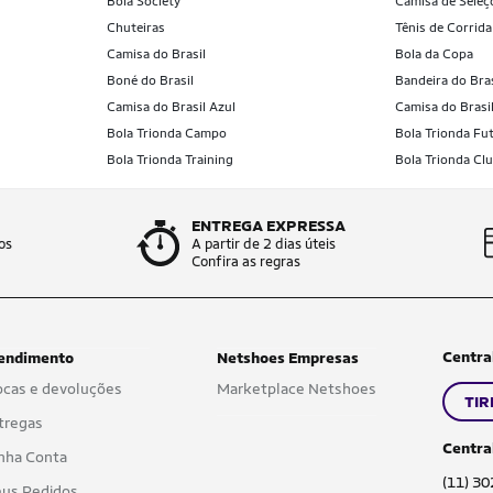
Bola Society
Camisa de Seleç
Chuteiras
Tênis de Corrida
Camisa do Brasil
Bola da Copa
Boné do Brasil
Bandeira do Bras
Camisa do Brasil Azul
Camisa do Brasi
Bola Trionda Campo
Bola Trionda Fut
Bola Trionda Training
Bola Trionda Cl
ENTREGA EXPRESSA
os
A partir de 2 dias úteis
Confira as regras
Centra
endimento
Netshoes Empresas
ocas e devoluções
Marketplace Netshoes
TIR
tregas
Centra
nha Conta
(11) 3
us Pedidos