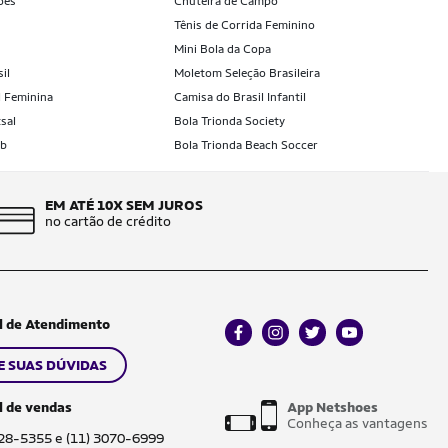
ões
Chuteira de Campo
Tênis de Corrida Feminino
Mini Bola da Copa
il
Moletom Seleção Brasileira
l Feminina
Camisa do Brasil Infantil
sal
Bola Trionda Society
ub
Bola Trionda Beach Soccer
EM ATÉ 10X SEM JUROS
no cartão de crédito
l de Atendimento
facebook
instagram
twitter
youtube
E SUAS DÚVIDAS
l de vendas
App Netshoes
Conheça as vantagens
028-5355 e (11) 3070-6999