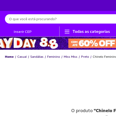
Busca
Todas as categorias
Inserir CEP
Home
Casual
Sandálias
Feminino
Miss Miss
Preto
Chinelo Feminin
O produto
"Chinelo 