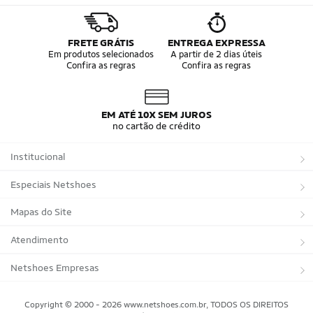
FRETE GRÁTIS
ENTREGA EXPRESSA
Em produtos selecionados
A partir de 2 dias úteis
Confira as regras
Confira as regras
EM ATÉ 10X SEM JUROS
no cartão de crédito
Institucional
Sobre a Netshoes
Especiais Netshoes
Política de Privacidade
Suplementos
Mapas do Site
Programa de Afiliados
Corrida
Marcas
Atendimento
Regulamentos
Bicicletas
Tipos de Produtos
Trocas e devoluções
Netshoes Empresas
Relatórios
Futebol
Departamentos
Entregas
Marketplace Netshoes
Copyright © 2000 - 2026 www.netshoes.com.br, TODOS OS DIREITOS