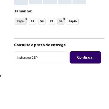
Tamanho
33/34
35
36
37
38
39/40
Consulte o prazo de entrega
Continuar
Insira seu CEP
a