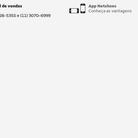
l de vendas
App Netshoes
Conheça as vantagens
028-5355 e (11) 3070-6999