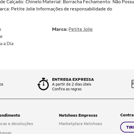
po de Calçado: Chinelo Material: Borracha Fechamento: Não Possu
ca: Petite Jolie Informações de responsabilidade do
o
Marca:
Petite Jolie
ie
a a Dia
ENTREGA EXPRESSA
os
A partir de 2 dias úteis
Confira as regras
Centra
endimento
Netshoes Empresas
ocas e devoluções
Marketplace Netshoes
TIR
tregas