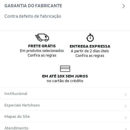
GARANTIA DO FABRICANTE
Contra defeito de fabricação
FRETE GRÁTIS
ENTREGA EXPRESSA
Em produtos selecionados
A partir de 2 dias úteis
Confira as regras
Confira as regras
EM ATÉ 10X SEM JUROS
no cartão de crédito
Institucional
Sobre a Netshoes
Especiais Netshoes
Política de Privacidade
Suplementos
Mapas do Site
Programa de Afiliados
Corrida
Marcas
Atendimento