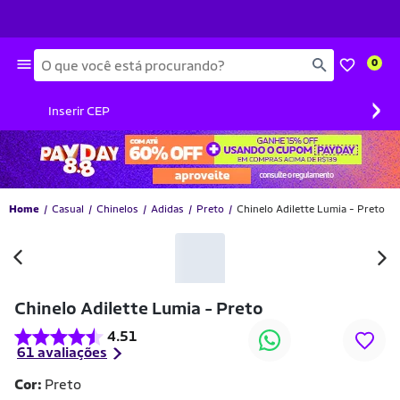
Busca
0
›
Inserir CEP
Home
Casual
Chinelos
Adidas
Preto
Chinelo Adilette Lumia - Preto
-31% OFF
Chinelo Adilette Lumia - Preto
4.51
61 avaliações
Cor:
Preto