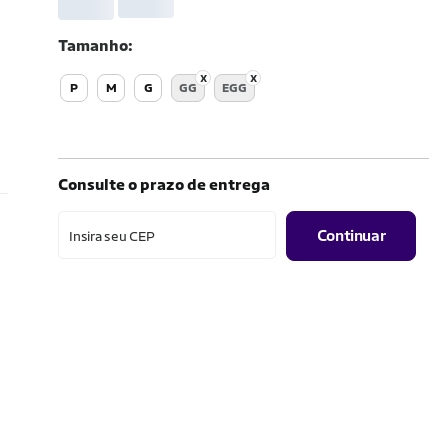
Tamanho
P
M
G
GG
EGG
Consulte o prazo de entrega
Continuar
Insira seu CEP