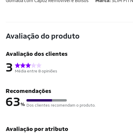
Gomada com Capuz Removível e Bolsos
Marca:
SLIM FIT
Avaliação do produto
Avaliação dos clientes
3
Média entre 8 opiniões
Recomendações
63
%
Dos clientes recomendam o produto.
Avaliação por atributo