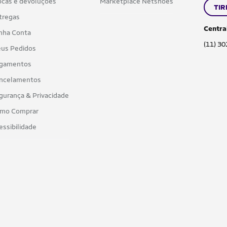
ocas e devoluções
Marketplace Netshoes
TIR
tregas
Centra
nha Conta
(11) 3
us Pedidos
gamentos
ncelamentos
gurança & Privacidade
mo Comprar
essibilidade