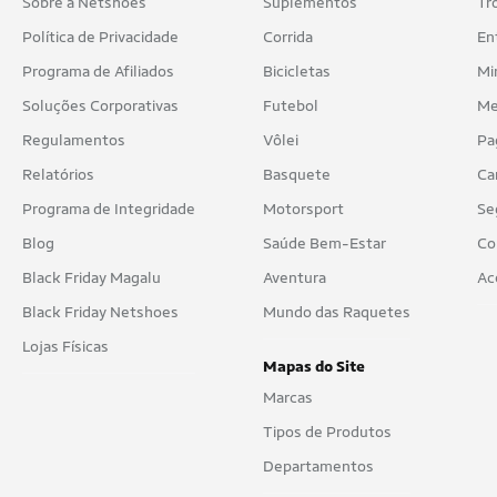
Sobre a Netshoes
Suplementos
Tr
Política de Privacidade
Corrida
En
Programa de Afiliados
Bicicletas
Mi
Soluções Corporativas
Futebol
Me
Regulamentos
Vôlei
Pa
Relatórios
Basquete
Ca
Programa de Integridade
Motorsport
Se
Blog
Saúde Bem-Estar
Co
Black Friday Magalu
Aventura
Ac
Black Friday Netshoes
Mundo das Raquetes
Lojas Físicas
Mapas do Site
Marcas
Tipos de Produtos
Departamentos