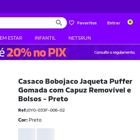
0
Favoritos
Entrar
BEM ESTAR
INFANTIL
NETSRUN
Casaco Bobojaco Jaqueta Puffer
Gomada com Capuz Removível e
Bolsos - Preto
Ref.:
0Y0-033F-006-02
Cor:
Preto