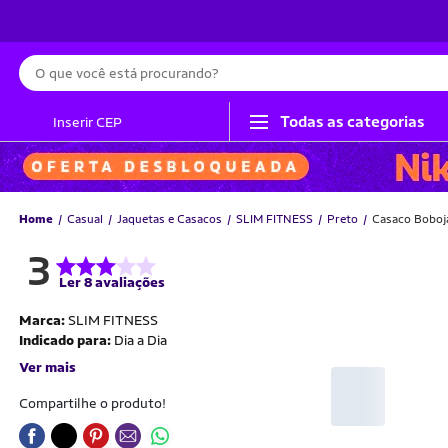
Busca
Todas as categorias
Inserir CEP
Home
Casual
Jaquetas e Casacos
SLIM FITNESS
Preto
Casaco Boboj
3
Ler 8 avaliações
Marca:
SLIM FITNESS
Indicado para:
Dia a Dia
Ver mais
Compartilhe o produto!