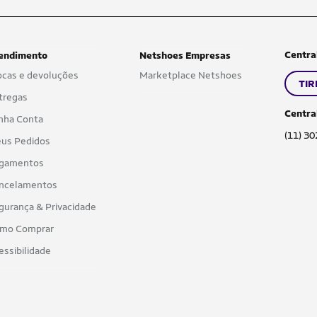
Centra
endimento
Netshoes Empresas
ocas e devoluções
Marketplace Netshoes
TIR
tregas
Centra
nha Conta
(11) 3
us Pedidos
gamentos
ncelamentos
gurança & Privacidade
mo Comprar
essibilidade