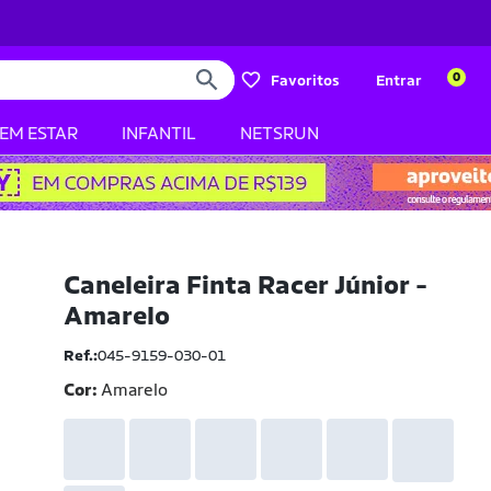
0
Favoritos
Entrar
BEM ESTAR
INFANTIL
NETSRUN
Caneleira Finta Racer Júnior -
Amarelo
Ref.:
045-9159-030-01
Cor:
Amarelo