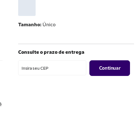
Tamanho
Único
Consulte o prazo de entrega
Continuar
Insira seu CEP
ê