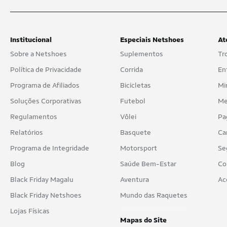
Institucional
Especiais Netshoes
At
Sobre a Netshoes
Suplementos
Tr
Política de Privacidade
Corrida
En
Programa de Afiliados
Bicicletas
Mi
Soluções Corporativas
Futebol
Me
Regulamentos
Vôlei
Pa
Relatórios
Basquete
Ca
Programa de Integridade
Motorsport
Se
Blog
Saúde Bem-Estar
Co
Black Friday Magalu
Aventura
Ac
Black Friday Netshoes
Mundo das Raquetes
Lojas Físicas
Mapas do Site