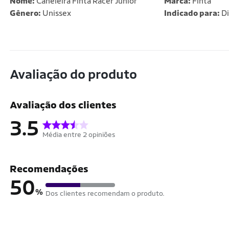
Nome:
Caneleira Finta Racer Júnior
Marca:
Finta
Gênero:
Unissex
Indicado para:
Di
Avaliação do produto
Avaliação dos clientes
3.5
Média entre 2 opiniões
Recomendações
50
%
Dos clientes recomendam o produto.