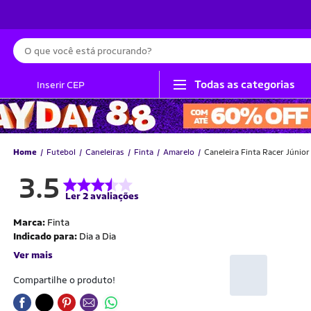
Busca
Todas as categorias
Inserir CEP
Home
Futebol
Caneleiras
Finta
Amarelo
Caneleira Finta Racer Júnior
3.5
Ler 2 avaliações
Marca:
Finta
Indicado para:
Dia a Dia
Ver mais
Compartilhe o produto!