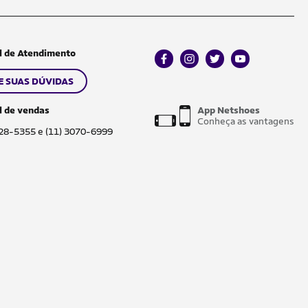
l de Atendimento
facebook
instagram
twitter
youtube
E SUAS DÚVIDAS
l de vendas
App Netshoes
Conheça as vantagens
028-5355 e (11) 3070-6999