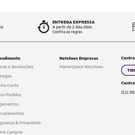
ENTREGA EXPRESSA
os
A partir de 2 dias úteis
Confira as regras
Centra
endimento
Netshoes Empresas
ocas e devoluções
Marketplace Netshoes
TIR
tregas
Centra
nha Conta
(11) 3
us Pedidos
gamentos
ncelamentos
gurança & Privacidade
mo Comprar