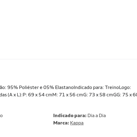
: 95% Poliéster e 05% ElastanoIndicado para: TreinoLogo:
as (A x L):P: 69 x 54 cmM: 71 x 56 cmG: 73 x 58 cmGG: 75 x 6
no
Indicado para:
Dia a Dia
Marca:
Kappa