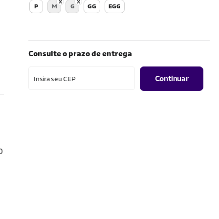
P
M
G
GG
EGG
Consulte o prazo de entrega
Continuar
Insira seu CEP
0