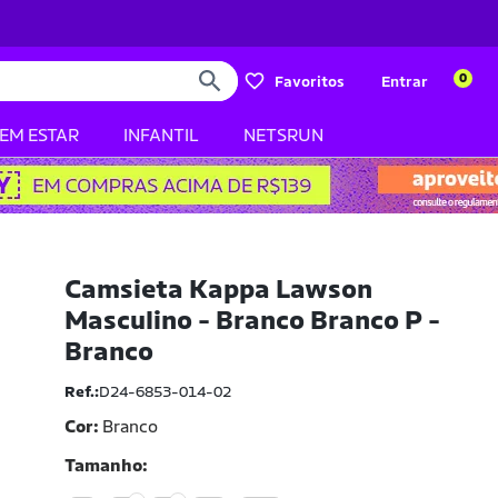
0
Favoritos
Entrar
BEM ESTAR
INFANTIL
NETSRUN
Camsieta Kappa Lawson
Masculino - Branco Branco P -
Branco
Ref.:
D24-6853-014-02
Cor:
Branco
Tamanho