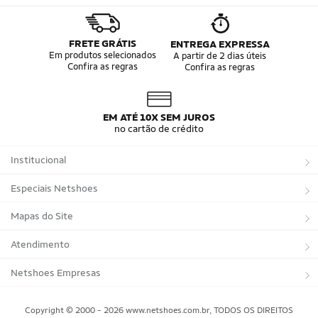
FRETE GRÁTIS
ENTREGA EXPRESSA
Em produtos selecionados
A partir de 2 dias úteis
Confira as regras
Confira as regras
EM ATÉ 10X SEM JUROS
no cartão de crédito
Institucional
Sobre a Netshoes
Especiais Netshoes
Política de Privacidade
Suplementos
Mapas do Site
Programa de Afiliados
Corrida
Marcas
Atendimento
Regulamentos
Bicicletas
Tipos de Produtos
Trocas e devoluções
Netshoes Empresas
Relatórios
Futebol
Departamentos
Entregas
Marketplace Netshoes
Copyright © 2000 - 2026 www.netshoes.com.br, TODOS OS DIREITOS