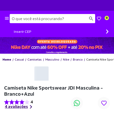
Busca
0
›
Inserir CEP
Home
Casual
Camisetas
Masculino
Nike
Branco
Camiseta Nike Spor
-23% OFF
Camiseta Nike Sportswear JDI Masculina -
Branco+Azul
4
4 avaliações