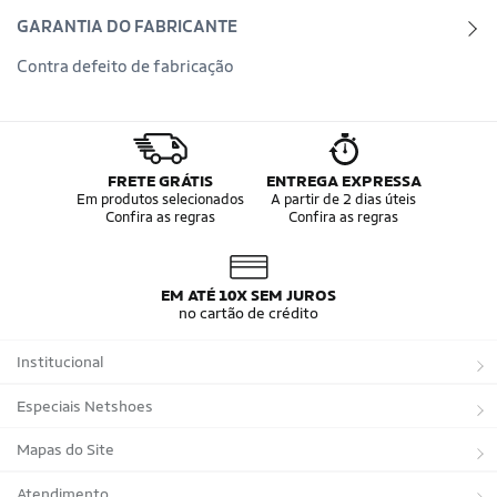
GARANTIA DO FABRICANTE
Contra defeito de fabricação
FRETE GRÁTIS
ENTREGA EXPRESSA
Em produtos selecionados
A partir de 2 dias úteis
Confira as regras
Confira as regras
EM ATÉ 10X SEM JUROS
no cartão de crédito
Institucional
Sobre a Netshoes
Especiais Netshoes
Política de Privacidade
Suplementos
Mapas do Site
Programa de Afiliados
Corrida
Marcas
Atendimento