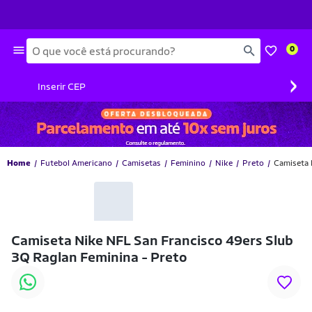
Busca
0
›
Inserir CEP
Home
Futebol Americano
Camisetas
Feminino
Nike
Preto
Camiseta 
-43% OFF
Camiseta Nike NFL San Francisco 49ers Slub
3Q Raglan Feminina - Preto