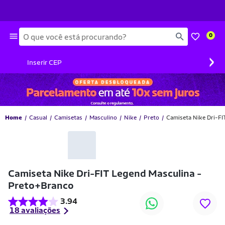
Busca
0
›
Inserir CEP
Home
Casual
Camisetas
Masculino
Nike
Preto
Camiseta Nike Dri-FI
-50% OFF
Camiseta Nike Dri-FIT Legend Masculina -
Preto+Branco
3.94
18 avaliações