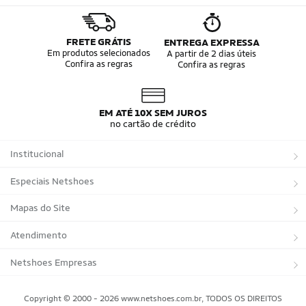
FRETE GRÁTIS
ENTREGA EXPRESSA
Em produtos selecionados
A partir de 2 dias úteis
Confira as regras
Confira as regras
EM ATÉ 10X SEM JUROS
no cartão de crédito
Institucional
Sobre a Netshoes
Especiais Netshoes
Política de Privacidade
Suplementos
Mapas do Site
Programa de Afiliados
Corrida
Marcas
Atendimento
Regulamentos
Bicicletas
Tipos de Produtos
Trocas e devoluções
Netshoes Empresas
Relatórios
Futebol
Departamentos
Entregas
Marketplace Netshoes
Copyright © 2000 - 2026 www.netshoes.com.br, TODOS OS DIREITOS