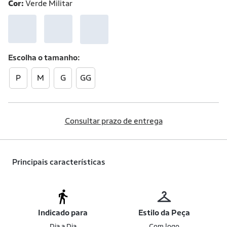
Cor:
Verde Militar
Escolha o
tamanho
P
M
G
GG
Consultar prazo de entrega
Principais características
Indicado para
Estilo da Peça
Dia a Dia
Com logo