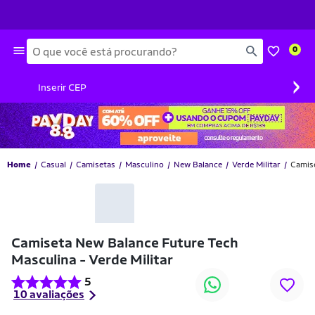
Busca
0
›
Inserir CEP
Home
Casual
Camisetas
Masculino
New Balance
Verde Militar
Camise
-19% OFF
Camiseta New Balance Future Tech
Masculina - Verde Militar
5
10 avaliações