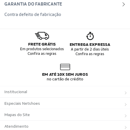
GARANTIA DO FABRICANTE
Contra defeito de fabricação
FRETE GRÁTIS
ENTREGA EXPRESSA
Em produtos selecionados
A partir de 2 dias úteis
Confira as regras
Confira as regras
EM ATÉ 10X SEM JUROS
no cartão de crédito
Institucional
Sobre a Netshoes
Especiais Netshoes
Política de Privacidade
Suplementos
Mapas do Site
Programa de Afiliados
Corrida
Marcas
Atendimento