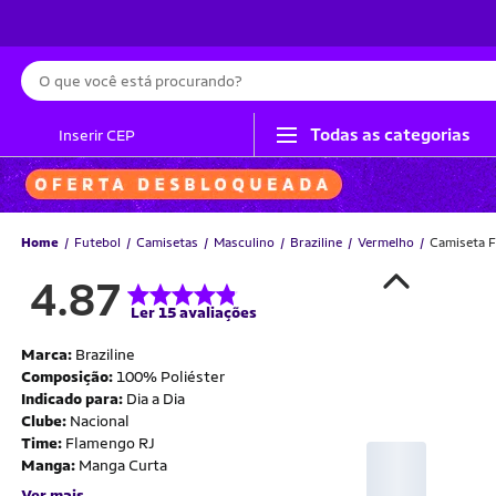
Busca
Todas as categorias
Inserir CEP
Home
Futebol
Camisetas
Masculino
Braziline
Vermelho
Camiseta 
4.87
Ler 15 avaliações
Marca:
Braziline
Composição:
100% Poliéster
Indicado para:
Dia a Dia
Clube:
Nacional
Time:
Flamengo RJ
Manga:
Manga Curta
Ver mais