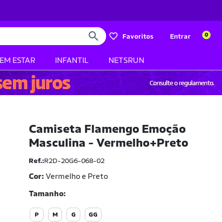
0
Favoritos
Entrar
BEM ESTAR
INFANTIL
NETSRUN
Camiseta Flamengo Emoção
Masculina - Vermelho+Preto
Ref.:
R2D-20G6-068-02
Cor:
Vermelho e Preto
Tamanho
P
M
G
GG