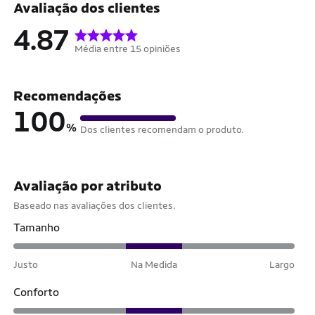
Avaliação dos clientes
4.87
Média entre 15 opiniões
Recomendações
100
%
Dos clientes recomendam o produto.
Avaliação por atributo
Baseado nas avaliações dos clientes.
Tamanho
Justo
Na Medida
Largo
Conforto