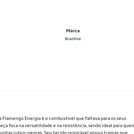
Marca
Braziline
eta Flamengo Energia é o combustível que faltava para os seus
peça foca na versatilidade e na resistência, sendo ideal para que
istas rubro-negras. Seu tecido respirável possui tramas que