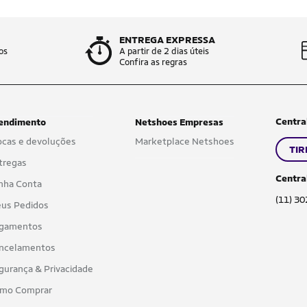
ENTREGA EXPRESSA
os
A partir de 2 dias úteis
Confira as regras
Centra
endimento
Netshoes Empresas
ocas e devoluções
Marketplace Netshoes
TIR
tregas
Centra
nha Conta
(11) 3
us Pedidos
gamentos
ncelamentos
gurança & Privacidade
mo Comprar