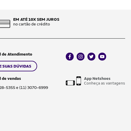
EM ATÉ 10X SEM JUROS
no cartão de crédito
l de Atendimento
facebook
instagram
twitter
youtube
E SUAS DÚVIDAS
l de vendas
App Netshoes
Conheça as vantagens
028-5355 e (11) 3070-6999