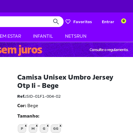
0
Favoritos
Entrar
BEM ESTAR
INFANTIL
NETSRUN
Camisa Unisex Umbro Jersey
Otp Ii - Bege
Ref.:
SID-01F1-004-02
Cor:
Bege
Tamanho
P
M
G
GG