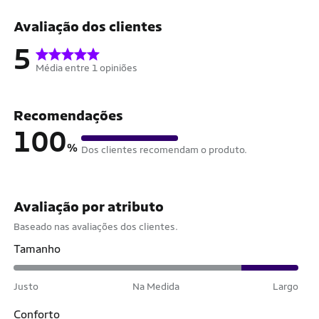
Avaliação dos clientes
5
Média entre 1 opiniões
Recomendações
100
%
Dos clientes recomendam o produto.
Avaliação por atributo
Baseado nas avaliações dos clientes.
Tamanho
Justo
Na Medida
Largo
Conforto