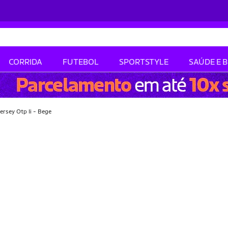
CORRIDA
FUTEBOL
SPORTSTYLE
SAÚDE E 
rsey Otp Ii - Bege