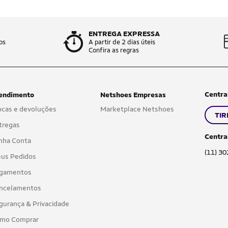
ENTREGA EXPRESSA
os
A partir de 2 dias úteis
Confira as regras
Centra
endimento
Netshoes Empresas
ocas e devoluções
Marketplace Netshoes
TIR
tregas
Centra
nha Conta
(11) 3
us Pedidos
gamentos
ncelamentos
gurança & Privacidade
mo Comprar