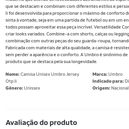
que se destacam e combinam com diferentes estilos e person
Ii foi desenvolvida para proporcionar o máximo de conforto d
sinta à vontade, seja em uma partida de futebol ou em um e
todos possam aproveitar essa peça incrível. Versatilidade C
criar looks variados. Combine-a com shorts, calças ou legging
combinação com outras peças do seu guarda-roupa, tornando-
Fabricada com materiais de alta qualidade, a camisa é resist
sem perder a aparência e o conforto. A Umbro é sinônimo de
produto que se destaca pela sua longevidade.
Nome:
Camisa Unisex Umbro Jersey
Marca:
Umbro
Otp Ii
Indicado para:
Di
Gênero:
Unissex
Origem:
Nacional
Avaliação do produto