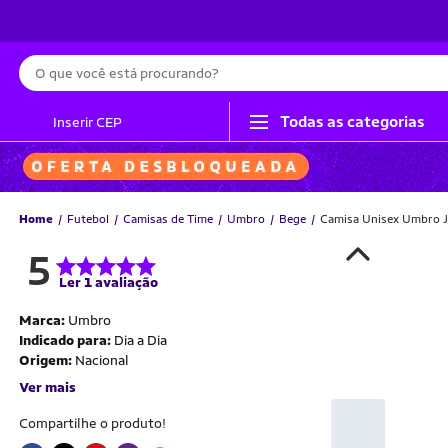
Busca
Todas as categorias
Inserir CEP
Home
Futebol
Camisas de Time
Umbro
Bege
Camisa Unisex Umbro Je
5
Ler 1 avaliação
Marca:
Umbro
Indicado para:
Dia a Dia
Origem:
Nacional
Ver mais
Compartilhe o produto!