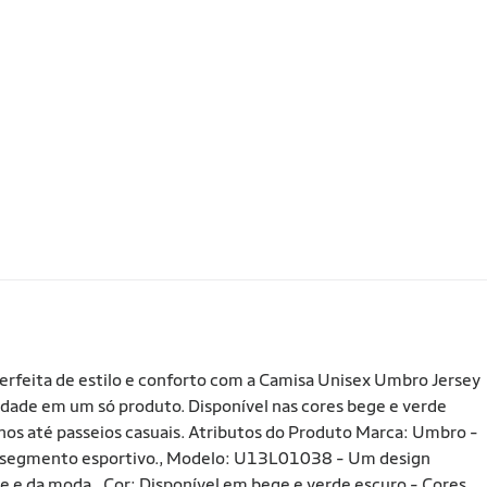
rfeita de estilo e conforto com a Camisa Unisex Umbro Jersey
alidade em um só produto. Disponível nas cores bege e verde
einos até passeios casuais. Atributos do Produto Marca: Umbro -
o segmento esportivo., Modelo: U13L01038 - Um design
e da moda., Cor: Disponível em bege e verde escuro - Cores