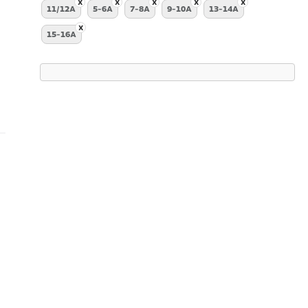
11/12A
5-6A
7-8A
9-10A
13-14A
15-16A