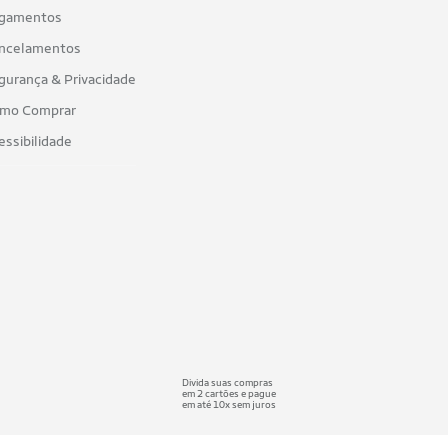
gamentos
ncelamentos
gurança & Privacidade
mo Comprar
essibilidade
Divida suas compras
em 2 cartões e pague
em até 10x sem juros