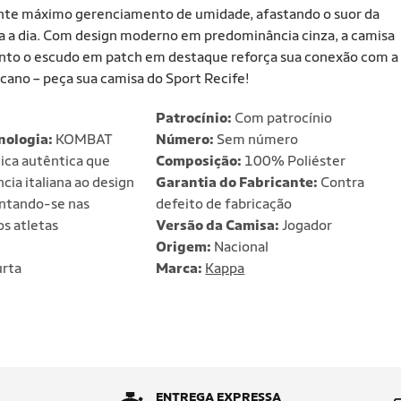
rante máximo gerenciamento de umidade, afastando o suor da
dia a dia. Com design moderno em predominância cinza, a camisa
uanto o escudo em patch em destaque reforça sua conexão com a
cano – peça sua camisa do Sport Recife!
Patrocínio:
Com patrocínio
nologia:
KOMBAT
Número:
Sem número
ca autêntica que
Composição:
100% Poliéster
cia italiana ao design
Garantia do Fabricante:
Contra
entando-se nas
defeito de fabricação
os atletas
Versão da Camisa:
Jogador
Origem:
Nacional
rta
Marca:
Kappa
ENTREGA EXPRESSA