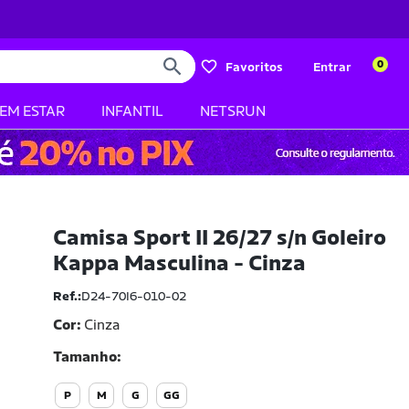
0
Favoritos
Entrar
BEM ESTAR
INFANTIL
NETSRUN
Camisa Sport II 26/27 s/n Goleiro
Kappa Masculina - Cinza
Ref.:
D24-70I6-010-02
Cor:
Cinza
Tamanho
P
M
G
GG