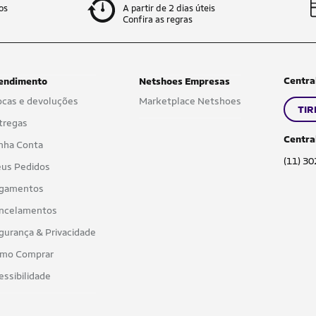
os
A partir de 2 dias úteis
Confira as regras
Centra
endimento
Netshoes Empresas
ocas e devoluções
Marketplace Netshoes
TIR
tregas
Centra
nha Conta
(11) 3
us Pedidos
gamentos
ncelamentos
gurança & Privacidade
mo Comprar
essibilidade