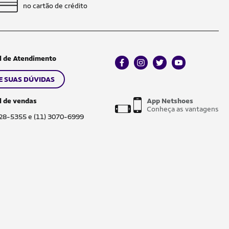
no cartão de crédito
l de Atendimento
facebook
instagram
twitter
youtube
E SUAS DÚVIDAS
l de vendas
App Netshoes
Conheça as vantagens
028-5355 e (11) 3070-6999