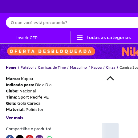
Busca
Todas as categorias
Inserir CEP
Home
Futebol
Camisas de Time
Masculino
Kappa
Cinza
Camisa Spo
Marca:
Kappa
Indicado para:
Dia a Dia
Clube:
Nacional
Time:
Sport Recife PE
Gola:
Gola Careca
Material:
Poliéster
Ver mais
Compartilhe o produto!