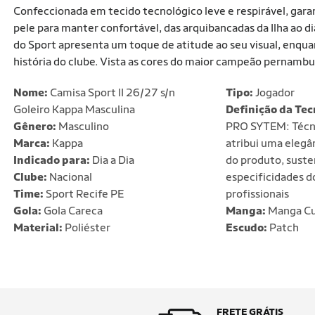
Confeccionada em tecido tecnológico leve e respirável, ga
pele para manter confortável, das arquibancadas da Ilha ao 
do Sport apresenta um toque de atitude ao seu visual, enq
história do clube. Vista as cores do maior campeão pernambu
Nome:
Camisa Sport II 26/27 s/n
Tipo:
Jogador
Goleiro Kappa Masculina
Definição da Tec
Gênero:
Masculino
PRO SYTEM: Técni
Marca:
Kappa
atribui uma elegân
Indicado para:
Dia a Dia
do produto, sust
Clube:
Nacional
especificidades d
Time:
Sport Recife PE
profissionais
Gola:
Gola Careca
Manga:
Manga Cu
Material:
Poliéster
Escudo:
Patch
FRETE GRÁTIS