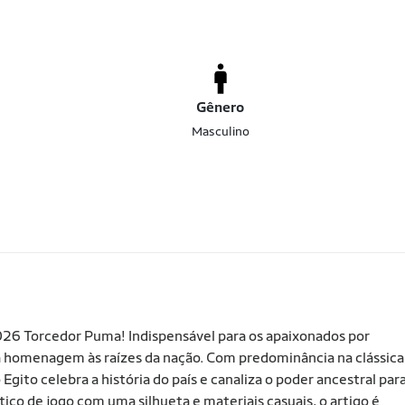
Gênero
Masculino
026 Torcedor Puma! Indispensável para os apaixonados por
 homenagem às raízes da nação. Com predominância na clássica
ito celebra a história do país e canaliza o poder ancestral par
co de jogo com uma silhueta e materiais casuais, o artigo é