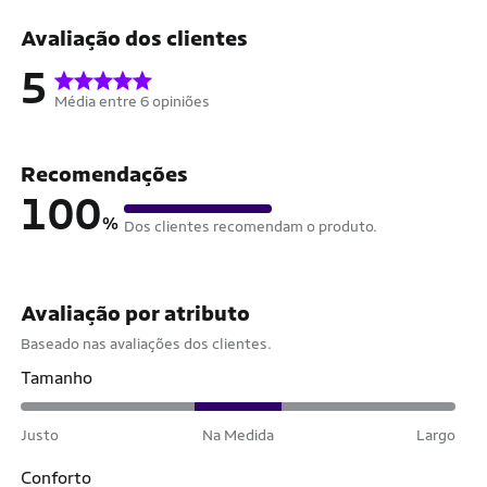
Avaliação dos clientes
5
Média entre 6 opiniões
Recomendações
100
%
Dos clientes recomendam o produto.
Avaliação por atributo
Baseado nas avaliações dos clientes.
Tamanho
Justo
Na Medida
Largo
Conforto