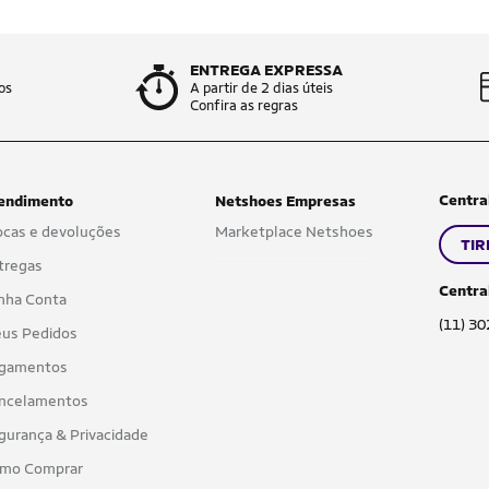
ENTREGA EXPRESSA
os
A partir de 2 dias úteis
Confira as regras
Centra
endimento
Netshoes Empresas
ocas e devoluções
Marketplace Netshoes
TIR
tregas
Centra
nha Conta
(11) 3
us Pedidos
gamentos
ncelamentos
gurança & Privacidade
mo Comprar