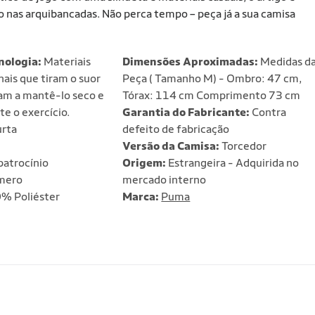
ndo nas arquibancadas. Não perca tempo – peça já a sua camisa
nologia:
Materiais
Dimensões Aproximadas:
Medidas d
ais que tiram o suor
Peça ( Tamanho M) - Ombro: 47 cm,
dam a mantê-lo seco e
Tórax: 114 cm Comprimento 73 cm
e o exercício.
Garantia do Fabricante:
Contra
rta
defeito de fabricação
Versão da Camisa:
Torcedor
atrocínio
Origem:
Estrangeira - Adquirida no
mero
mercado interno
% Poliéster
Marca:
Puma