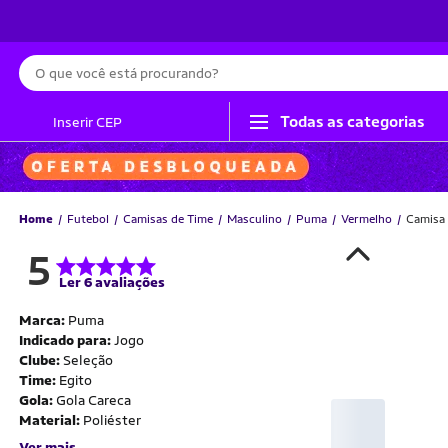
Busca
Todas as categorias
Inserir CEP
Home
Futebol
Camisas de Time
Masculino
Puma
Vermelho
Camisa 
5
Ler 6 avaliações
Marca:
Puma
Indicado para:
Jogo
Clube:
Seleção
Time:
Egito
Gola:
Gola Careca
Material:
Poliéster
Ver mais