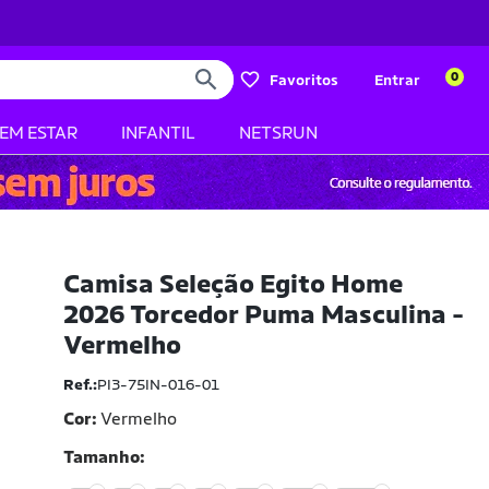
0
Favoritos
Entrar
BEM ESTAR
INFANTIL
NETSRUN
Camisa Seleção Egito Home
2026 Torcedor Puma Masculina -
Vermelho
Ref.:
PI3-75IN-016-01
Cor:
Vermelho
Tamanho