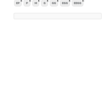
EP
P
M
G
GG
EGG
EEGG