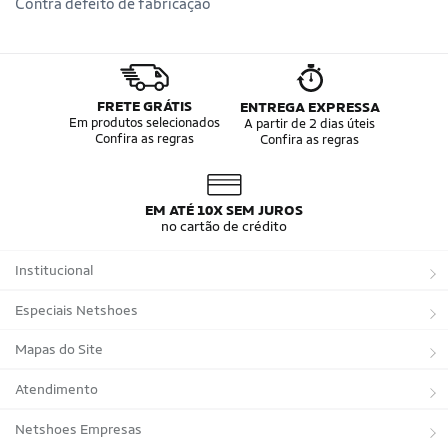
Contra defeito de fabricação
FRETE GRÁTIS
ENTREGA EXPRESSA
Em produtos selecionados
A partir de 2 dias úteis
Confira as regras
Confira as regras
EM ATÉ 10X SEM JUROS
no cartão de crédito
Institucional
Sobre a Netshoes
Especiais Netshoes
Política de Privacidade
Suplementos
Mapas do Site
Programa de Afiliados
Corrida
Marcas
Atendimento
Regulamentos
Bicicletas
Tipos de Produtos
Trocas e devoluções
Netshoes Empresas