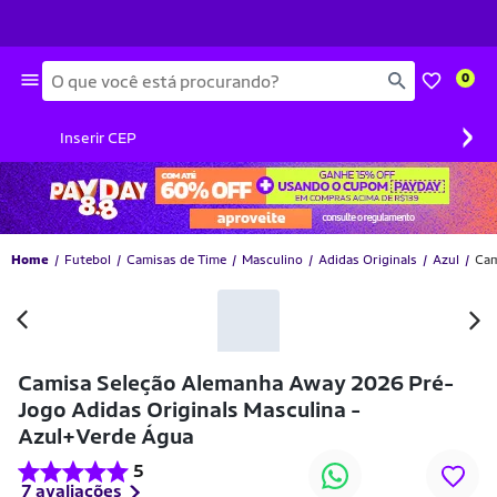
Busca
0
›
Inserir CEP
Home
Futebol
Camisas de Time
Masculino
Adidas Originals
Azul
Cam
-36% OFF
Camisa Seleção Alemanha Away 2026 Pré-
Jogo Adidas Originals Masculina -
Azul+Verde Água
5
7 avaliações