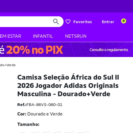
0
Favoritos
Entrar
BEM ESTAR
INFANTIL
NETSRUN
rado+Verde
Camisa Seleção África do Sul II
2026 Jogador Adidas Originals
Masculina - Dourado+Verde
Ref.:
FBA-86V5-060-01
Cor:
Dourado e Verde
Tamanho