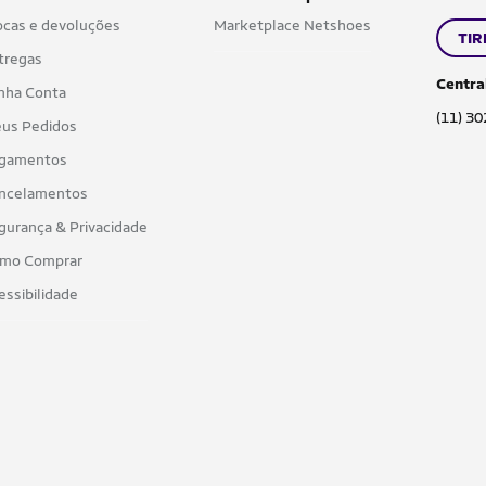
ocas e devoluções
Marketplace Netshoes
TIR
tregas
Centra
nha Conta
(11) 3
us Pedidos
gamentos
ncelamentos
gurança & Privacidade
mo Comprar
essibilidade