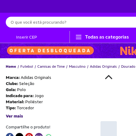
Busca
Todas as categorias
Inserir CEP
Home
Futebol
Camisas de Time
Masculino
Adidas Originals
Dourado
Marca:
Adidas Originals
Clube:
Seleção
Gola:
Polo
Indicado para:
Jogo
Material:
Poliéster
Tipo:
Torcedor
Ver mais
Compartilhe o produto!