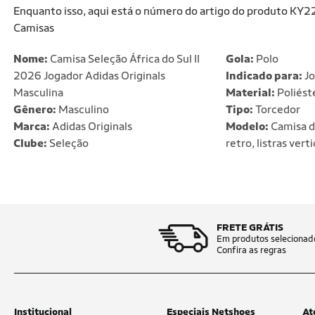
Enquanto isso, aqui está o número do artigo do produto KY222
Camisas
Nome:
Camisa Seleção África do Sul II
Gola:
Polo
2026 Jogador Adidas Originals
Indicado para:
Jo
Masculina
Material:
Poliést
Gênero:
Masculino
Tipo:
Torcedor
Marca:
Adidas Originals
Modelo:
Camisa d
Clube:
Seleção
retro, listras vert
FRETE GRÁTIS
Em produtos selecionad
Confira as regras
Institucional
Especiais Netshoes
At