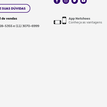
facebook
instagram
twitter
youtube
E SUAS DÚVIDAS
l de vendas
App Netshoes
Conheça as vantagens
028-5355 e (11) 3070-6999