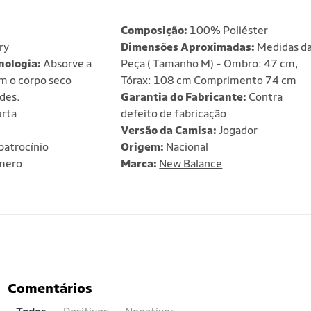
Composição:
100% Poliéster
ry
Dimensões Aproximadas:
Medidas d
nologia:
Absorve a
Peça ( Tamanho M) - Ombro: 47 cm,
 o corpo seco
Tórax: 108 cm Comprimento 74 cm
des.
Garantia do Fabricante:
Contra
rta
defeito de fabricação
Versão da Camisa:
Jogador
atrocínio
Origem:
Nacional
mero
Marca:
New Balance
Comentários