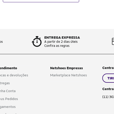
ENTREGA EXPRESSA
os
A partir de 2 dias úteis
Confira as regras
Centra
endimento
Netshoes Empresas
ocas e devoluções
Marketplace Netshoes
TIR
tregas
Centra
nha Conta
(11) 3
us Pedidos
gamentos