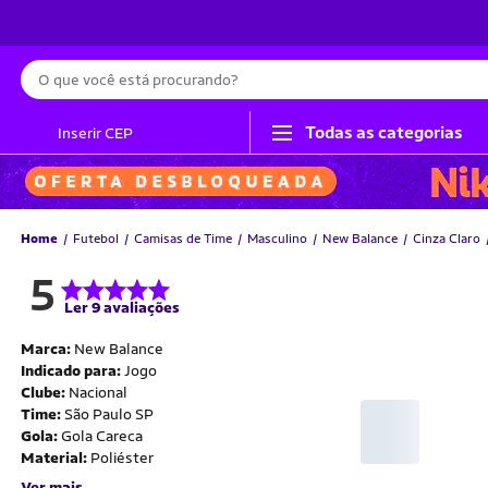
Busca
Todas as categorias
Inserir CEP
Home
Futebol
Camisas de Time
Masculino
New Balance
Cinza Claro
5
Ler 9 avaliações
Marca:
New Balance
Indicado para:
Jogo
Clube:
Nacional
Time:
São Paulo SP
Gola:
Gola Careca
Material:
Poliéster
Ver mais