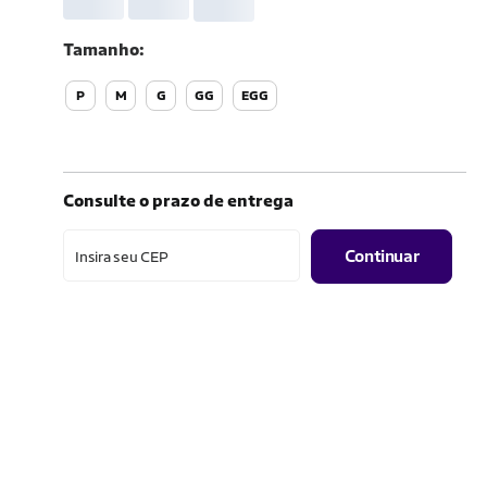
Tamanho
P
M
G
GG
EGG
Consulte o prazo de entrega
Continuar
Insira seu CEP