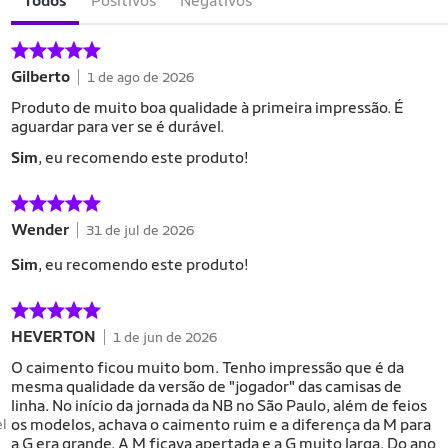
Todos
Positivos
Negativos
Gilberto
1 de ago de 2026
Produto de muito boa qualidade à primeira impressão. É
aguardar para ver se é durável.
Sim
, eu recomendo este produto!
Wender
31 de jul de 2026
Sim
, eu recomendo este produto!
HEVERTON
1 de jun de 2026
O caimento ficou muito bom. Tenho impressão que é da
mesma qualidade da versão de "jogador" das camisas de
linha. No início da jornada da NB no São Paulo, além de feios
os modelos, achava o caimento ruim e a diferença da M para
el
a G era grande. A M ficava apertada e a G muito larga. Do ano