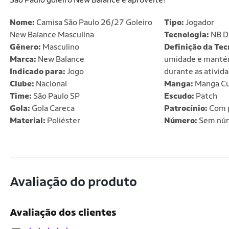
Nome:
Camisa São Paulo 26/27 Goleiro
Tipo:
Jogador
New Balance Masculina
Tecnologia:
NB D
Gênero:
Masculino
Definição da Tec
Marca:
New Balance
umidade e mantém
Indicado para:
Jogo
durante as ativida
Clube:
Nacional
Manga:
Manga Cu
Time:
São Paulo SP
Escudo:
Patch
Gola:
Gola Careca
Patrocínio:
Com p
Material:
Poliéster
Número:
Sem nú
Avaliação do produto
Avaliação dos clientes