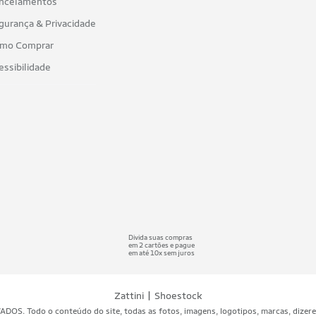
ncelamentos
gurança & Privacidade
mo Comprar
essibilidade
Divida suas compras
em 2 cartões e pague
em até 10x sem juros
|
Zattini
Shoestock
 Todo o conteúdo do site, todas as fotos, imagens, logotipos, marcas, dizeres, 