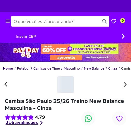
Busca
0
›
Inserir CEP
Home
Futebol
Camisas de Time
Masculino
New Balance
Cinza
Camis
-30% OFF
Camisa São Paulo 25/26 Treino New Balance
Masculina - Cinza
4.79
216 avaliações