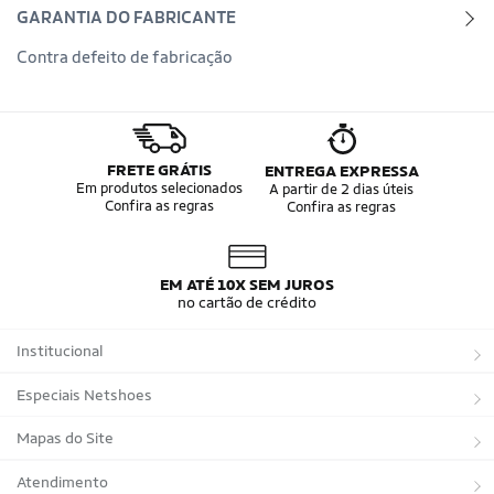
GARANTIA DO FABRICANTE
Contra defeito de fabricação
FRETE GRÁTIS
ENTREGA EXPRESSA
Em produtos selecionados
A partir de 2 dias úteis
Confira as regras
Confira as regras
EM ATÉ 10X SEM JUROS
no cartão de crédito
Institucional
Sobre a Netshoes
Especiais Netshoes
Política de Privacidade
Suplementos
Mapas do Site
Programa de Afiliados
Corrida
Marcas
Atendimento