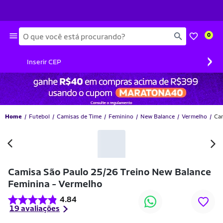
Busca
0
›
Inserir CEP
Home
Futebol
Camisas de Time
Feminino
New Balance
Vermelho
Cam
-47% OFF
Camisa São Paulo 25/26 Treino New Balance
Feminina - Vermelho
4.84
19 avaliações