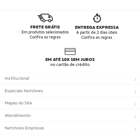
FRETE GRÁTIS
ENTREGA EXPRESSA
Em produtos selecionados
A partir de 2 dias úteis
Confira as regras
Confira as regras
EM ATÉ 10X SEM JUROS
no cartão de crédito
Institucional
Sobre a Netshoes
Especiais Netshoes
Política de Privacidade
Suplementos
Mapas do Site
Programa de Afiliados
Corrida
Marcas
Atendimento
Regulamentos
Bicicletas
Tipos de Produtos
Trocas e devoluções
Netshoes Empresas
Relatórios
Futebol
Departamentos
Entregas
Marketplace Netshoes