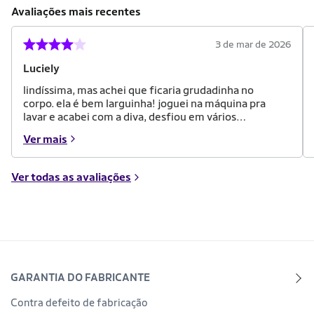
Avaliações mais recentes
3 de mar de 2026
Luciely
lindíssima, mas achei que ficaria grudadinha no
corpo. ela é bem larguinha! joguei na máquina pra
lavar e acabei com a diva, desfiou em vários
lugares...foi erro meu, não lavo roupa na mão sou
Ver mais
preguiçosa.
Ver todas as avaliações
GARANTIA DO FABRICANTE
Contra defeito de fabricação