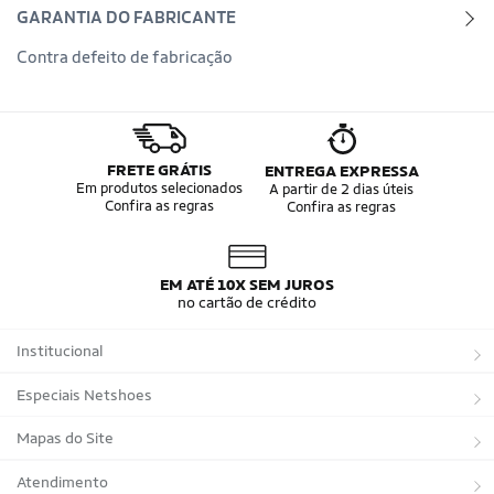
GARANTIA DO FABRICANTE
Contra defeito de fabricação
FRETE GRÁTIS
ENTREGA EXPRESSA
Em produtos selecionados
A partir de 2 dias úteis
Confira as regras
Confira as regras
EM ATÉ 10X SEM JUROS
no cartão de crédito
Institucional
Sobre a Netshoes
Especiais Netshoes
Política de Privacidade
Suplementos
Mapas do Site
Programa de Afiliados
Corrida
Marcas
Atendimento