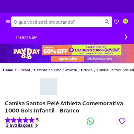
Busca
0
›
Inserir CEP
Home
Futebol
Camisas de Time
Athleta
Branco
Camisa Santos Pelé At
-24% OFF
Camisa Santos Pelé Athleta Comemorativa
1000 Gols Infantil - Branco
5
3 avaliações