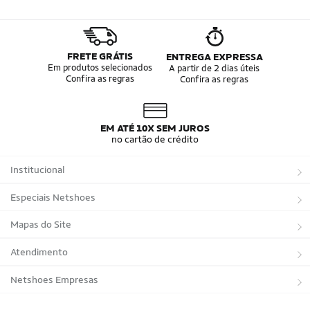
FRETE GRÁTIS
ENTREGA EXPRESSA
Em produtos selecionados
A partir de 2 dias úteis
Confira as regras
Confira as regras
EM ATÉ 10X SEM JUROS
no cartão de crédito
Institucional
Sobre a Netshoes
Especiais Netshoes
Política de Privacidade
Suplementos
Mapas do Site
Programa de Afiliados
Corrida
Marcas
Atendimento
Regulamentos
Bicicletas
Tipos de Produtos
Trocas e devoluções
Netshoes Empresas
Relatórios
Futebol
Departamentos
Entregas
Marketplace Netshoes