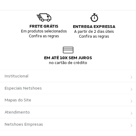
FRETE GRÁTIS
ENTREGA EXPRESSA
Em produtos selecionados
A partir de 2 dias úteis
Confira as regras
Confira as regras
EM ATÉ 10X SEM JUROS
no cartão de crédito
Institucional
Sobre a Netshoes
Especiais Netshoes
Política de Privacidade
Suplementos
Mapas do Site
Programa de Afiliados
Corrida
Marcas
Atendimento
Regulamentos
Bicicletas
Tipos de Produtos
Trocas e devoluções
Netshoes Empresas
Relatórios
Futebol
Departamentos
Entregas
Marketplace Netshoes