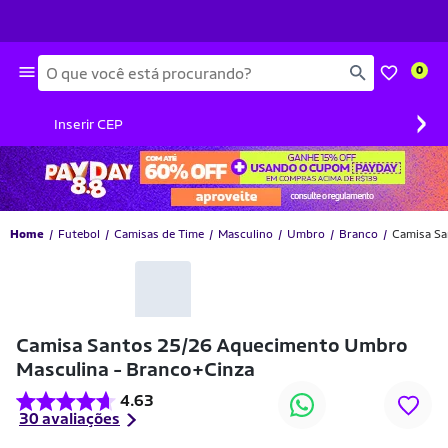
Busca
0
›
Inserir CEP
Home
Futebol
Camisas de Time
Masculino
Umbro
Branco
Camisa Sa
-48% OFF
Camisa Santos 25/26 Aquecimento Umbro
Masculina - Branco+Cinza
4.63
30 avaliações