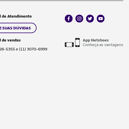
l de Atendimento
facebook
instagram
twitter
youtube
E SUAS DÚVIDAS
l de vendas
App Netshoes
Conheça as vantagens
028-5355 e (11) 3070-6999