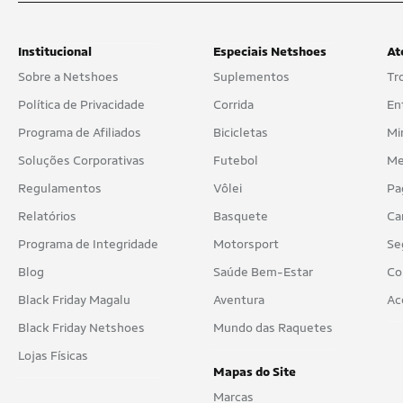
Institucional
Especiais Netshoes
At
Sobre a Netshoes
Suplementos
Tr
Política de Privacidade
Corrida
En
Programa de Afiliados
Bicicletas
Mi
Soluções Corporativas
Futebol
Me
Regulamentos
Vôlei
Pa
Relatórios
Basquete
Ca
Programa de Integridade
Motorsport
Se
Blog
Saúde Bem-Estar
Co
Black Friday Magalu
Aventura
Ac
Black Friday Netshoes
Mundo das Raquetes
Lojas Físicas
Mapas do Site
Marcas