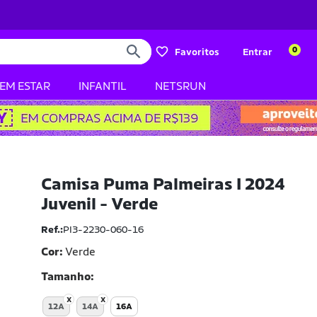
0
Favoritos
Entrar
BEM ESTAR
INFANTIL
NETSRUN
Camisa Puma Palmeiras I 2024
Juvenil - Verde
Ref.:
PI3-2230-060-16
Cor:
Verde
Tamanho
12A
14A
16A