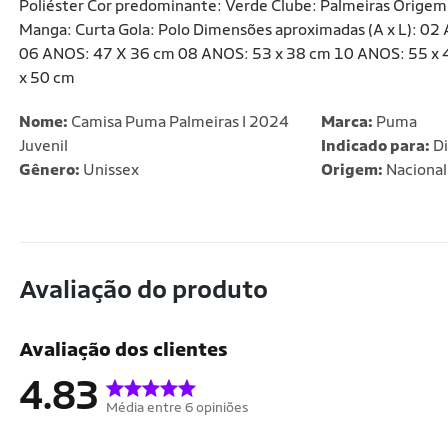
Poliéster Cor predominante: Verde Clube: Palmeiras Origem 
Manga: Curta Gola: Polo Dimensões aproximadas (A x L): 0
06 ANOS: 47 X 36 cm 08 ANOS: 53 x 38 cm 10 ANOS: 55 x 
x 50 cm
Nome:
Camisa Puma Palmeiras I 2024
Marca:
Puma
Juvenil
Indicado para:
Di
Gênero:
Unissex
Origem:
Nacional
Avaliação do produto
Avaliação dos clientes
4.83
Média entre 6 opiniões