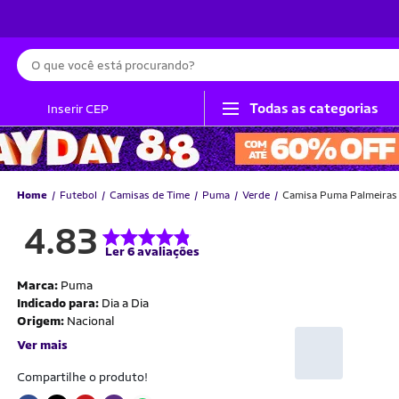
Busca
Todas as categorias
Inserir CEP
Home
Futebol
Camisas de Time
Puma
Verde
Camisa Puma Palmeiras I
4.83
Ler 6 avaliações
Marca:
Puma
Indicado para:
Dia a Dia
Origem:
Nacional
Ver mais
Compartilhe o produto!