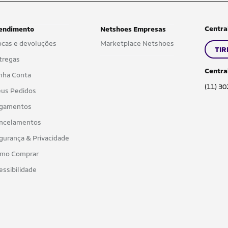
Centra
endimento
Netshoes Empresas
ocas e devoluções
Marketplace Netshoes
TIR
tregas
Centra
nha Conta
(11) 3
us Pedidos
gamentos
ncelamentos
gurança & Privacidade
mo Comprar
essibilidade