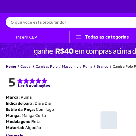
Busca
Todas as categorias
Inserir CEP
Home
Casual
Camisas Polo
Masculino
Puma
Branco
Camisa Polo P
5
Ler 3 avaliações
Marca:
Puma
Indicado para:
Dia a Dia
Estilo da Peça:
Com logo
Manga:
Manga Curta
Modelagem:
Reta
Material:
Algodão
Ver mais