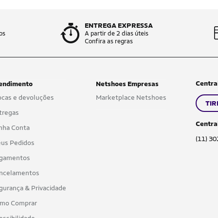
ENTREGA EXPRESSA
os
A partir de 2 dias úteis
Confira as regras
Centra
endimento
Netshoes Empresas
ocas e devoluções
Marketplace Netshoes
TIR
tregas
Centra
nha Conta
(11) 3
us Pedidos
gamentos
ncelamentos
gurança & Privacidade
mo Comprar
essibilidade