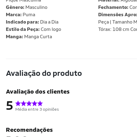
Gênero:
Masculino
Fechamento:
Com
Marca:
Puma
Dimensões Apro
Indicado para:
Dia a Dia
Peça ( Tamanho M
Estilo da Peça:
Com logo
Tórax: 108 cm C
Manga:
Manga Curta
Avaliação do produto
Avaliação dos clientes
5
Média entre 3 opiniões
Recomendações