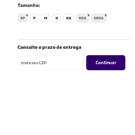
Tamanho
EP
P
M
G
GG
EGG
EEGG
Consulte o prazo de entrega
Continuar
Insira seu CEP