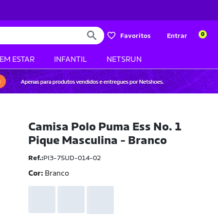
0
Favoritos
Entrar
BEM ESTAR
INFANTIL
NETSRUN
Camisa Polo Puma Ess No. 1
Pique Masculina - Branco
Ref.:
PI3-75UD-014-02
Cor:
Branco