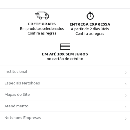
FRETE GRÁTIS
ENTREGA EXPRESSA
Em produtos selecionados
A partir de 2 dias úteis
Confira as regras
Confira as regras
EM ATÉ 10X SEM JUROS
no cartão de crédito
Institucional
Sobre a Netshoes
Especiais Netshoes
Política de Privacidade
Suplementos
Mapas do Site
Programa de Afiliados
Corrida
Marcas
Atendimento
Regulamentos
Bicicletas
Tipos de Produtos
Trocas e devoluções
Netshoes Empresas
Relatórios
Futebol
Departamentos
Entregas
Marketplace Netshoes