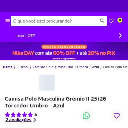
Busca
0
›
Inserir CEP
Home
Futebol
Camisas Polo
Masculino
Umbro
Azul
Camisa Polo Mas
-52% OFF
Camisa Polo Masculina Grêmio II 25/26
Torcedor Umbro - Azul
5
2 avaliações