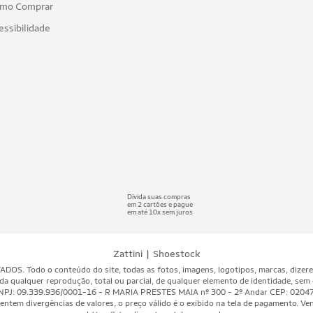
mo Comprar
essibilidade
Divida suas compras
em 2 cartões e pague
em até 10x sem juros
|
Zattini
Shoestock
 Todo o conteúdo do site, todas as fotos, imagens, logotipos, marcas, dizeres, 
da qualquer reprodução, total ou parcial, de qualquer elemento de identidade, sem 
A - CNPJ: 09.339.936/0001-16 - R MARIA PRESTES MAIA nº 300 - 2º Andar CEP: 020
ntem divergências de valores, o preço válido é o exibido na tela de pagamento. Vend