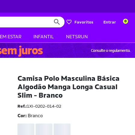
0
Favoritos
Entrar
BEM ESTAR
INFANTIL
NETSRUN
Camisa Polo Masculina Básica
Algodão Manga Longa Casual
Slim - Branco
Ref.:
1XI-0202-014-02
Cor:
Branco