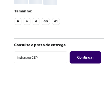
Tamanho
P
M
G
GG
G1
Consulte o prazo de entrega
Continuar
Insira seu CEP