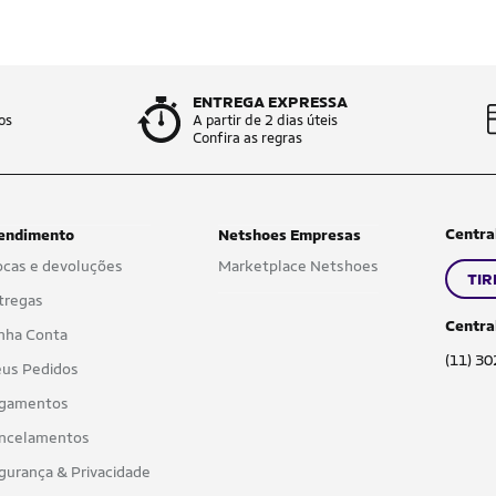
ENTREGA EXPRESSA
os
A partir de 2 dias úteis
Confira as regras
Centra
endimento
Netshoes Empresas
ocas e devoluções
Marketplace Netshoes
TIR
tregas
Centra
nha Conta
(11) 3
us Pedidos
gamentos
ncelamentos
gurança & Privacidade