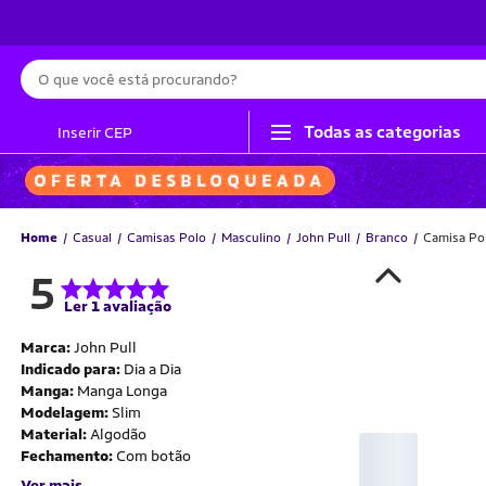
Busca
Todas as categorias
Inserir CEP
Home
Casual
Camisas Polo
Masculino
John Pull
Branco
Camisa Po
5
Ler 1 avaliação
Marca:
John Pull
Indicado para:
Dia a Dia
Manga:
Manga Longa
Modelagem:
Slim
Material:
Algodão
Fechamento:
Com botão
Ver mais