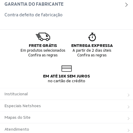
GARANTIA DO FABRICANTE
Contra defeito de fabricação
FRETE GRÁTIS
ENTREGA EXPRESSA
Em produtos selecionados
A partir de 2 dias úteis
Confira as regras
Confira as regras
EM ATÉ 10X SEM JUROS
no cartão de crédito
Institucional
Sobre a Netshoes
Especiais Netshoes
Política de Privacidade
Suplementos
Mapas do Site
Programa de Afiliados
Corrida
Marcas
Atendimento