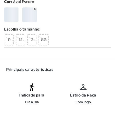
Cor:
Azul Escuro
Escolha o
tamanho
P
M
G
GG
Principais características
Indicado para
Estilo da Peça
Dia a Dia
Com logo