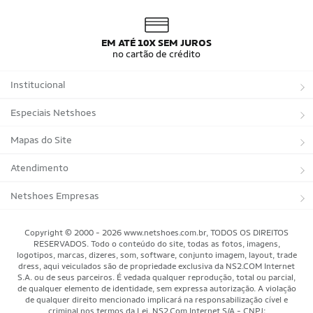
EM ATÉ 10X SEM JUROS
no cartão de crédito
Institucional
Sobre a Netshoes
Especiais Netshoes
Política de Privacidade
Suplementos
Mapas do Site
Programa de Afiliados
Corrida
Marcas
Atendimento
Regulamentos
Bicicletas
Tipos de Produtos
Trocas e devoluções
Netshoes Empresas
Relatórios
Futebol
Departamentos
Entregas
Marketplace Netshoes
Copyright © 2000 - 2026 www.netshoes.com.br, TODOS OS DIREITOS
Programa de Integridade
RESERVADOS. Todo o conteúdo do site, todas as fotos, imagens,
Vôlei
Minha Conta
logotipos, marcas, dizeres, som, software, conjunto imagem, layout, trade
dress, aqui veiculados são de propriedade exclusiva da NS2.COM Internet
Blog
Basquete
Meus Pedidos
S.A. ou de seus parceiros. É vedada qualquer reprodução, total ou parcial,
de qualquer elemento de identidade, sem expressa autorização. A violação
Black Friday Magalu
Motorsport
Pagamentos
de qualquer direito mencionado implicará na responsabilização cível e
criminal nos termos da Lei. NS2.Com Internet S/A - CNPJ: