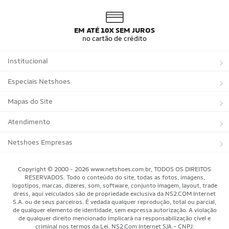
EM ATÉ 10X SEM JUROS
no cartão de crédito
Institucional
Sobre a Netshoes
Especiais Netshoes
Política de Privacidade
Suplementos
Mapas do Site
Programa de Afiliados
Corrida
Marcas
Atendimento
Regulamentos
Bicicletas
Tipos de Produtos
Trocas e devoluções
Netshoes Empresas
Relatórios
Futebol
Departamentos
Entregas
Marketplace Netshoes
Copyright © 2000 - 2026 www.netshoes.com.br, TODOS OS DIREITOS
Programa de Integridade
RESERVADOS. Todo o conteúdo do site, todas as fotos, imagens,
Vôlei
Minha Conta
logotipos, marcas, dizeres, som, software, conjunto imagem, layout, trade
dress, aqui veiculados são de propriedade exclusiva da NS2.COM Internet
Blog
Basquete
Meus Pedidos
S.A. ou de seus parceiros. É vedada qualquer reprodução, total ou parcial,
de qualquer elemento de identidade, sem expressa autorização. A violação
Black Friday Magalu
Motorsport
Pagamentos
de qualquer direito mencionado implicará na responsabilização cível e
criminal nos termos da Lei. NS2.Com Internet S/A - CNPJ: